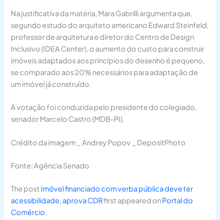
Na justificativa da matéria, Mara Gabrilli argumenta que,
segundo estudo do arquiteto americano Edward Steinfeld,
professor de arquitetura e diretor do Centro de Design
Inclusivo (IDEA Center), o aumento do custo para construir
imóveis adaptados aos princípios do desenho é pequeno,
se comparado aos 20% necessários para adaptação de
um imóvel já construído.
A votação foi conduzida pelo presidente do colegiado,
senador Marcelo Castro (MDB-PI).
Crédito da imagem _ Andrey Popov _ DepositPhoto
Fonte: Agência Senado
The post
Imóvel financiado com verba pública deve ter
acessibilidade, aprova CDR
first appeared on
Portal do
Comércio
.