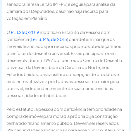
senadora Teresa Leitão (PT-PE) e seguirá para análise da
Câmara dos Deputados, caso não haja recurso para
votação em Plenário.
O
PL 1.250/2019
modifica o Estatuto da Pessoa com
Deficiência (
Lei 13.146, de 2015
) para determinar que os
imóveis financiados por recursos públicos obedeçam aos
princípios do desenho universal. Esses princípios foram
desenvolvidos em 1997 por peritos do Centro de Desenho
Universal, da Universidade da Carolina do Norte, nos
Estados Unidos, para auxiliar a concepção de produtos e
ambientes utilizáveis por todas as pessoas, no maior grau
possível, independentemente de suas características
pessoais, idade ou habilidades.
Pelo estatuto, a pessoa com deficiência tem prioridade na
compra de imóvel para moradia própria cuja construção
tenha tido financiamento público. Devem ser reservados
3% das unidades habitacionais para esse público. A lei ainda