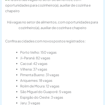
Há vagas no setor de alimentos, com oportunidades para
cozinheiro(a), auxiliar de cozinha e chapeiro
Confira as cidades com novos postos registrados :
​Porto Velho: 150 vagas
​Ji-Paraná: 82 vagas
​Cacoal: 42 vagas
Vilhena: 37 vagas
​Pimenta Bueno: 31 vagas
​Ariquemes: 18 vagas
​Rolim de Moura: 12 vagas
​São Miguel do Guaporé: 5 vagas
​Espigão do Oeste: 3 vagas
​Jaru: 3 vagas