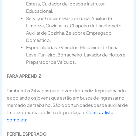
Esteta, Cuidador de Idosos e Instrutor
Educacional.
Serviços Gerais e Gastronomia: Auxiliar de
Limpeza, Cozinheiro, Chapeiro de Lanchonete,
Auxiliar de Cozinha, Zelador e Empregado
Doméstico.
Especializadas e Veículos: Mecânico de Linha
Leve, Funileiro, Borracheiro, Lavador de Motos e
Preparador de Veículos.
PARA APRENDIZ
Também há 24 vagas para Jovem Aprendiz. Impulsionando
e apoiando os jovens que estão em busca de ingressar no
mercado de trabalho. São oportunidades desde auxiliar de
limpeza a auxiliar de linha de produção.
Confira a lista
completa.
PERFIL ESPERADO