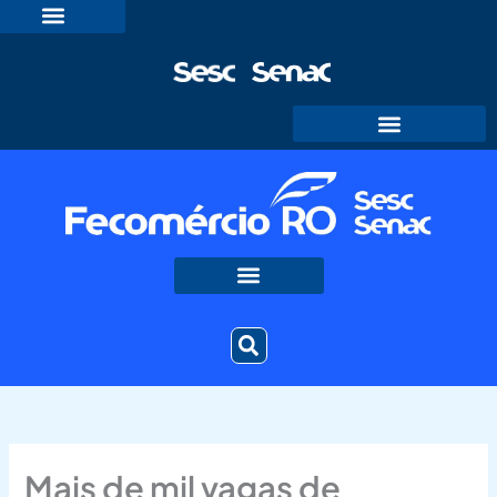
Ir
para
o
conteúdo
Mais de mil vagas de