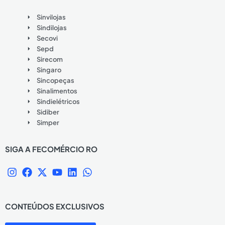
Sinvilojas
Sindilojas
Secovi
Sepd
Sirecom
Singaro
Sincopeças
Sinalimentos
Sindielétricos
Sidiber
Simper
SIGA A FECOMÉRCIO RO
I
F
X
Y
L
W
n
a
-
o
i
h
s
c
t
u
n
a
t
e
w
t
k
t
CONTEÚDOS EXCLUSIVOS
a
b
i
u
e
s
g
o
t
b
d
a