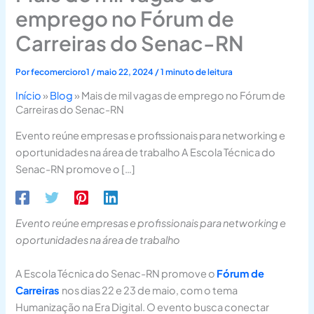
emprego no Fórum de
Carreiras do Senac-RN
Por
fecomercioro1
/
maio 22, 2024
/
1 minuto de leitura
Início
»
Blog
»
Mais de mil vagas de emprego no Fórum de
Carreiras do Senac-RN
Evento reúne empresas e profissionais para networking e
oportunidades na área de trabalho A Escola Técnica do
Senac-RN promove o […]
Evento reúne empresas e profissionais para networking e
oportunidades na área de trabalho
A Escola Técnica do Senac-RN promove o
Fórum de
Carreiras
nos dias 22 e 23 de maio, com o tema
Humanização na Era Digital. O evento busca conectar