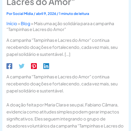
Lacres do Amor”
Por
Social Mídia
/
abril 9, 2026
/
1 minuto de leitura
Início
»
Blog
»
Mais uma ação solidária para a campanha
“Tampinhas e Lacres do Amor”
A campanha “Tampinhas e Lacres do Amor” continua
recebendo doações e fortalecendo, cada vez mais, seu
papel solidário e sustentável. […]
A campanha “Tampinhas e Lacres do Amor” continua
recebendo doações e fortalecendo, cada vez mais, seu
papel solidário e sustentável.
A doação feita por Maria Clara e seu pai, Fabiano Câmara,
evidencia como atitudes simples podem gerar impactos
significativos. Eles seguem integrando o grupo de
doadores voluntários da campanha “Tampinhas e Lacres do