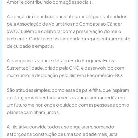
Amor” e contribuindo com ações sociais.
A doação irá beneficiar pacientes oncológicos atendidos
pela Associação de Voluntários no Combate ao Câncer
(AVCC), além de colaborar com a preservação do meio
ambiente. Cada tampinha arrecadada representa um gesto
de cuidado e empatia.
A campanha faz parte das ações do Programa Ecos
Sustentabilidade, criado pela CNC, e desenvolvido com
muito amor e dedicação pelo Sistema Fecomércio-RO.
São atitudes simples, como essa de pai e filha, que inspiram
e reforçam valores fundamentais para quem acredita em
um futuro melhor, onde o cuidado com as pessoas e com o
planeta caminham juntos.
A iniciativa convida todos a se engajarem, somando
esforços na construção de uma sociedade mais justa,