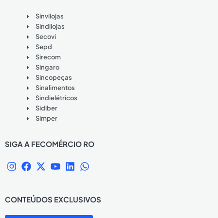
Sinvilojas
Sindilojas
Secovi
Sepd
Sirecom
Singaro
Sincopeças
Sinalimentos
Sindielétricos
Sidiber
Simper
SIGA A FECOMÉRCIO RO
I
F
X
Y
L
W
n
a
-
o
i
h
s
c
t
u
n
a
t
e
w
t
k
t
CONTEÚDOS EXCLUSIVOS
a
b
i
u
e
s
g
o
t
b
d
a