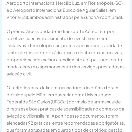
Aeroporto Internacional Hercílio Luz, em Florianópolis (SC),
e o Aeroporto Internacional Eurico de Aguiar Salles, em
Vitória (ES), ambos administrados pela Zurich Airport Brasil.
O prêmio Acessibilidade no Transporte Aéreo tem por
objetivo incentivar o aumento de investimento em
iniciativas e tecnologia que promova maior acessibilidade
tanto no sítio aeroportuário quanto dentro das aeronaves,
proporcionando melhor atendimento aos passageiros do
modal aéreo e o aprimoramento dos serviços prestados na
aviação civil.
Os critérios para definir os ganhadores do prêmio foram
definidos pelo MPor em parceria com a Universidade
Federal de São Carlos (UFSCar) por meio de um manual de
diretrizes e boas práticas de acessibilidade no contexto da
aviação civil brasileira. A partir desse documento, foram
elencadas 92 práticas, entre recomendadas e obrigatórias,
que foram agrupadas em quatro tipos de critérios: gestão,