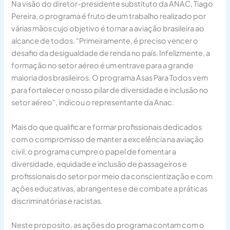
Na visão do diretor-presidente substituto da ANAC, Tiago
Pereira, o programa é fruto de um trabalho realizado por
várias mãos cujo objetivo é tornar a aviação brasileira ao
alcance de todos. “Primeiramente, é preciso vencer o
desafio da desigualdade de renda no país. Infelizmente, a
formação no setor aéreo é um entrave para a grande
maioria dos brasileiros. O programa Asas Para Todos vem
para fortalecer o nosso pilar de diversidade e inclusão no
setor aéreo”, indicou o representante da Anac.
Mais do que qualificar e formar profissionais dedicados
com o compromisso de manter a excelência na aviação
civil, o programa cumpre o papel de fomentar a
diversidade, equidade e inclusão de passageiros e
profissionais do setor por meio da conscientização e com
ações educativas, abrangentes e de combate a práticas
discriminatórias e racistas.
Neste proposito, as ações do programa contam com o