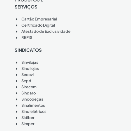
SERVIÇOS
Cartão Empresarial
Certificado Digital
Atestado de Exclusividade
REPIS
SINDICATOS
Sinvilojas
Sindilojas
Secovi
Sepd
Sirecom
Singaro
Sincopeças
Sinalimentos
Sindielétricos
Sidiber
Simper