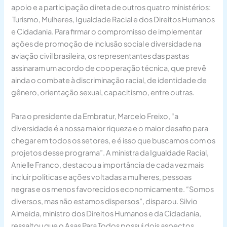
apoio e a participação direta de outros quatro ministérios:
Turismo, Mulheres, Igualdade Racial e dos Direitos Humanos
e Cidadania. Para firmar o compromisso de implementar
ações de promoção de inclusão social e diversidade na
aviação civil brasileira, os representantes das pastas
assinaram um acordo de cooperação técnica, que prevê
ainda o combate à discriminação racial, de identidade de
gênero, orientação sexual, capacitismo, entre outras.
Para o presidente da Embratur, Marcelo Freixo, “a
diversidade é a nossa maior riqueza e o maior desafio para
chegar em todos os setores, e é isso que buscamos com os
projetos desse programa”. A ministra da Igualdade Racial,
Anielle Franco, destacou a importância de cada vez mais
incluir políticas e ações voltadas a mulheres, pessoas
negras e os menos favorecidos economicamente. “Somos
diversos, mas não estamos dispersos”, disparou. Silvio
Almeida, ministro dos Direitos Humanos e da Cidadania,
ressaltou que o Asas Para Todos possui dois aspectos