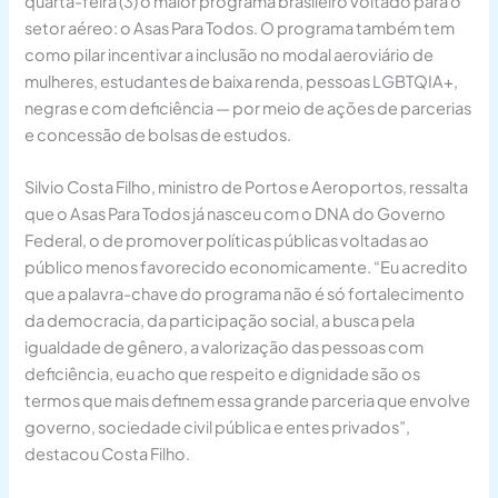
quarta-feira (3) o maior programa brasileiro voltado para o
setor aéreo: o Asas Para Todos. O programa também tem
como pilar incentivar a inclusão no modal aeroviário de
mulheres, estudantes de baixa renda, pessoas LGBTQIA+,
negras e com deficiência — por meio de ações de parcerias
e concessão de bolsas de estudos.
Silvio Costa Filho, ministro de Portos e Aeroportos, ressalta
que o Asas Para Todos já nasceu com o DNA do Governo
Federal, o de promover políticas públicas voltadas ao
público menos favorecido economicamente. “Eu acredito
que a palavra-chave do programa não é só fortalecimento
da democracia, da participação social, a busca pela
igualdade de gênero, a valorização das pessoas com
deficiência, eu acho que respeito e dignidade são os
termos que mais definem essa grande parceria que envolve
governo, sociedade civil pública e entes privados”,
destacou Costa Filho.