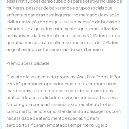
essas instituições darão subsídios para a efetiva inclusão de
mulheres, pessoas de baixa renda e grupos sociais que
enfrentam barreiras para ingressar no mercado da aviação
civil. A realização de pesquisas e a concessão de bolsas de
estudos são alguns dos instrumentos que serão utilizados
pelas universidades. Atualmente, apenas 3,2% dos pilotos
que atuam no país são mulheres e pouco mais de 10% dos
engenheiros do setor aéreo são do sexo feminino.
Prêmio acessibilidade
Durante o lançamento do programa Asas Para Todos, MPor
e ANAC premiaram operadores aéreos e aeroportuários
mais bem avaliados em atendimento de normas e boas
práticas de acessibilidade na aviação comercial brasileira.
Na categoria companhia aérea, a Gol recebeu o troféu
como melhor empresa no atendimento a passageiros com
necessidade de atendimento especial. No item
aeroportos, ficaram empatados em primeiro lugar o