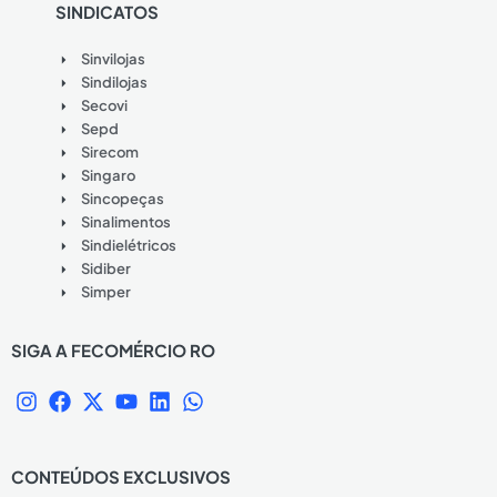
SINDICATOS
Sinvilojas
Sindilojas
Secovi
Sepd
Sirecom
Singaro
Sincopeças
Sinalimentos
Sindielétricos
Sidiber
Simper
SIGA A FECOMÉRCIO RO
I
F
X
Y
L
W
n
a
-
o
i
h
s
c
t
u
n
a
t
e
w
t
k
t
CONTEÚDOS EXCLUSIVOS
a
b
i
u
e
s