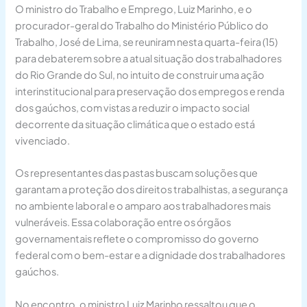
O ministro do Trabalho e Emprego, Luiz Marinho, e o
procurador-geral do Trabalho do Ministério Público do
Trabalho, José de Lima, se reuniram nesta quarta-feira (15)
para debaterem sobre a atual situação dos trabalhadores
do Rio Grande do Sul, no intuito de construir uma ação
interinstitucional para preservação dos empregos e renda
dos gaúchos, com vistas a reduzir o impacto social
decorrente da situação climática que o estado está
vivenciado.
Os representantes das pastas buscam soluções que
garantam a proteção dos direitos trabalhistas, a segurança
no ambiente laboral e o amparo aos trabalhadores mais
vulneráveis. Essa colaboração entre os órgãos
governamentais reflete o compromisso do governo
federal com o bem-estar e a dignidade dos trabalhadores
gaúchos.
No encontro, o ministro Luiz Marinho ressaltou que o