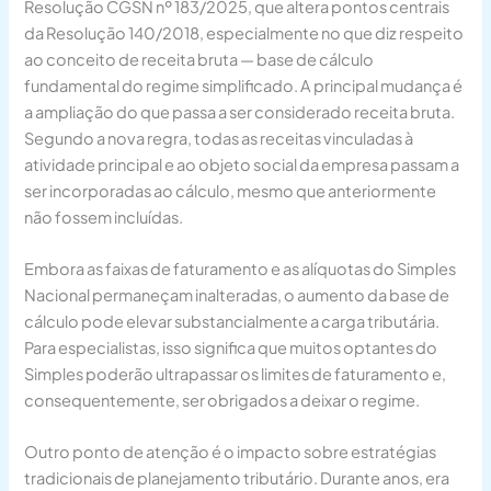
Resolução CGSN nº 183/2025, que altera pontos centrais
da Resolução 140/2018, especialmente no que diz respeito
ao conceito de receita bruta — base de cálculo
fundamental do regime simplificado. A principal mudança é
a ampliação do que passa a ser considerado receita bruta.
Segundo a nova regra, todas as receitas vinculadas à
atividade principal e ao objeto social da empresa passam a
ser incorporadas ao cálculo, mesmo que anteriormente
não fossem incluídas.
Embora as faixas de faturamento e as alíquotas do Simples
Nacional permaneçam inalteradas, o aumento da base de
cálculo pode elevar substancialmente a carga tributária.
Para especialistas, isso significa que muitos optantes do
Simples poderão ultrapassar os limites de faturamento e,
consequentemente, ser obrigados a deixar o regime.
Outro ponto de atenção é o impacto sobre estratégias
tradicionais de planejamento tributário. Durante anos, era