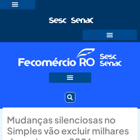
Ir
para
o
conteúdo
Mudanças silenciosas no
Simples vão excluir milhares