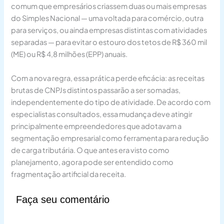
comum que empresários criassem duas ou mais empresas
do Simples Nacional — uma voltada para comércio, outra
para serviços, ou ainda empresas distintas com atividades
separadas — para evitar o estouro dos tetos de R$ 360 mil
(ME) ou R$ 4,8 milhões (EPP) anuais.
Com a nova regra, essa prática perde eficácia: as receitas
brutas de CNPJs distintos passarão a ser somadas,
independentemente do tipo de atividade. De acordo com
especialistas consultados, essa mudança deve atingir
principalmente empreendedores que adotavam a
segmentação empresarial como ferramenta para redução
de carga tributária. O que antes era visto como
planejamento, agora pode ser entendido como
fragmentação artificial da receita.
Faça seu comentário