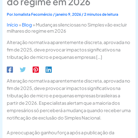
do regime em 2026
Por
Jornalista Fecomércio
/
janeiro 9, 2026
/
2 minutos de leitura
Início
»
Blog
»
Mudanças silenciosas no Simples vão excluir
milhares do regime em 2026
Alteração normativa aparentemente discreta, aprovada no
fim de 2025, deve provocar impactos significativos na
tributação de micro e pequenas empresas […]
Alteração normativa aparentemente discreta, aprovada no
fim de 2025, deve provocar impactos significativos na
tributação de micro e pequenas empresas brasileiras a
partir de 2026. Especialistas alertam que a maioria dos
empresários só perceberá a mudança quando receber uma
notificação de exclusão do Simples Nacional.
A preocupação ganhou força após a publicação da