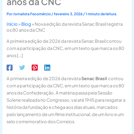
anos da CNC
Por
Jornalista Fecomércio
/
fevereiro 3, 2026
/
1 minuto de leitura
Início
»
Blog
»
Nova edição da revista Senac Brasil registra
os 80 anos da CNC
A primeira edição de 2026 da revista Senac Brasil contou
com a participação da CNC, em um texto que marca os 80
anos […]
A primeira edição de 2026 da revista
Senac Brasil
contou
com a participação da CNC, em um texto que marca os 80
anos da Confederação. A matéria passa pela Sessão
Solene realizada no Congresso, vai até 1945 para resgatar a
história da fundação e chega aos dias atuais, marcados
pelo lançamento de um filme institucional, de um livro e um
selo comemorativo dos Correios.