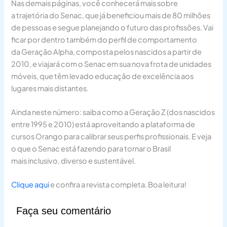
Nas demais páginas, você conhecerá mais sobre
a trajetória do Senac, que já beneficiou mais de 80 milhões
de pessoas e segue planejando o futuro das profissões. Vai
ficar por dentro também do perfil de comportamento
da Geração Alpha, composta pelos nascidos a partir de
2010, e viajará com o Senac em sua nova frota de unidades
móveis, que têm levado educação de excelência aos
lugares mais distantes.
Ainda neste número: saiba como a Geração Z (dos nascidos
entre 1995 e 2010) está aproveitando a plataforma de
cursos Orango para calibrar seus perfis profissionais. E veja
o que o Senac está fazendo para tornar o Brasil
mais inclusivo, diverso e sustentável.
Clique aqui
e confira a revista completa. Boa leitura!
Faça seu comentário