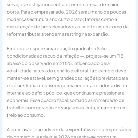
serviços e esteja concentrado em empresas de maior
porte. Para o empresariado, 2026 será um ano de poucas
mudanças estruturais no curto prazo; fatores como a
manutenção de juros elevados e as incertezas em torno da
reforma tributária tendem a restringir a expansão.
Embora se espere uma redução gradual da Selic —
condicionada ao recuo da inflação —, projeta-se um PIB
abaixo do observado em 2025, influenciado pela
volatilidade natural do cenário eleitoral. Já o câmbio deve
manter-se estável, sem grandes oscilações previstas para
o dólar. Os maiores riscos permanecem atrelados à dívida
interna e ao déficit público, que continuam a pressionar a
economia. Esse quadro fiscal, somado a um mercado de
trabalho com geração de vagas mais lenta, atua como um
freio ao consumo.
A conclusão, que advém das expectativas dos empresários
do comércio, é a de que 2026 desenha-se como um