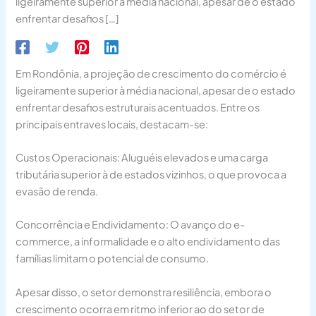
ligeiramente superior à média nacional, apesar de o estado
enfrentar desafios […]
Em Rondônia, a projeção de crescimento do comércio é
ligeiramente superior à média nacional, apesar de o estado
enfrentar desafios estruturais acentuados. Entre os
principais entraves locais, destacam-se:
Custos Operacionais: Aluguéis elevados e uma carga
tributária superior à de estados vizinhos, o que provoca a
evasão de renda.
Concorrência e Endividamento: O avanço do e-
commerce, a informalidade e o alto endividamento das
famílias limitam o potencial de consumo.
Apesar disso, o setor demonstra resiliência, embora o
crescimento ocorra em ritmo inferior ao do setor de