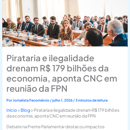
Pirataria e ilegalidade
drenam R$ 179 bilhões da
economia, aponta CNC em
reunião da FPN
Por
Jornalista Fecomércio
/
julho 1, 2026
/
3 minutos de leitura
Início
»
Blog
»
Pirataria e ilegalidade drenam R$ 179 bilhões
da economia, aponta CNC em reunião da FPN
Debate na Frente Parlamentar destacou impactos