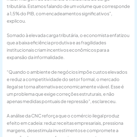
tributária. Estamos falando de um volume que corresponde
a 1,5% do PIB, com encadeamentos significativos”,
explicou.
Somado à elevada carga tributária, o economista enfatizou
que a baixa eficiência produtiva e as fragilidades
institucionais criam incentivos econômicos para a
expansão da informalidade.
“Quando o ambiente de negócios impõe custos elevados
e reduz a competitividade do setor formal, o mercado
ilegal se torna alternativa economicamente viável. Esse é
um problema que exige correções estruturais, e não
apenas medidas pontuais de repressão”, esclareceu.
A análise da CNC reforça que o comércio ilegal produz
efeito em cadeia: reduz receitas empresariais, pressiona
margens, desestimula investimentos e compromete a