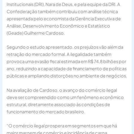
Institucionais (DRI), Nara de Deus, e pela equipe da DRI. A
Confederação também contribuiu com análise técnica
apresentada pelo economista da Gerência Executiva de
Análise, Desenvolvimento Econômico e Estatístico
(Geade) Guilherme Cardoso.
Segundo o estudo apresentado, os prejuízos vão além da
retração do mercado formal. A ilegalidade também
provoca uma evasão fiscal estimada em R$ 74,8 bilhões por
ano, reduzindo a capacidade de financiamento de políticas
públicas e ampliando distorções no ambiente de negócios.
Na avaliação de Cardoso, o avanço do comércio ilegal
deve ser compreendido como um fenômeno econômico
estrutural, diretamente associado às condições de
funcionamento do mercado brasileiro.
“O comércio ilegal prospera em segmentos em que há
maior margem de comércio e incidência de carga