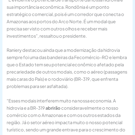
sua importância econômica. Rondônia é um ponto
estratégico comercial, pois é um corredor que conecta o
Amazonas aos portos do Arco Norte. É um modal que
precisa ser visto com outros olhos e receber mais
investimentos”, ressaltou o presidente.
Raniery destacou ainda que a modernização da hidrovia
sempre foi uma das bandeiras da Fecomércio-RO e lembra
que o Estado tem seu potencial econômico afetado pela
precariedade de outros modais, como o aéreo (passagens
mais caras do País) e o rodoviário (BR-319, que enfrenta
problemas para ser asfaltada).
“Esses modais interferem muito na nossa economia. A
hidrovia e a BR-319
abrirão
consideravelmente o nosso
comércio com o Amazonas e com os outros estados da
região. Já o setor aéreo impacta muito o nosso potencial
turístico, sendo um grande entrave para o crescimento do