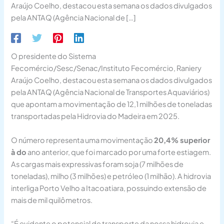
Araújo Coelho, destacou esta semana os dados divulgados
pela ANTAQ (Agência Nacional de […]
O presidente do Sistema
Fecomércio/Sesc/Senac/Instituto Fecomércio, Raniery
Araújo Coelho, destacou esta semana os dados divulgados
pela ANTAQ (Agência Nacional de Transportes Aquaviários)
que apontam a movimentação de 12,1 milhões de toneladas
transportadas pela Hidrovia do Madeira em 2025.
O número representa uma movimentação
20,4% superior
à do
ano anterior, que foi marcado por uma forte estiagem.
As cargas mais expressivas foram soja (7 milhões de
toneladas), milho (3 milhões) e petróleo (1 milhão). A hidrovia
interliga Porto Velho a Itacoatiara, possuindo extensão de
mais de mil quilômetros.
“É evidente o potencial de transporte da nossa hidrovia e