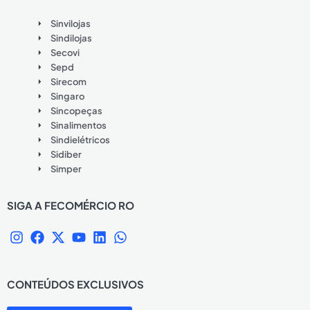
Sinvilojas
Sindilojas
Secovi
Sepd
Sirecom
Singaro
Sincopeças
Sinalimentos
Sindielétricos
Sidiber
Simper
SIGA A FECOMÉRCIO RO
I
F
X
Y
L
W
n
a
-
o
i
h
s
c
t
u
n
a
t
e
w
t
k
t
CONTEÚDOS EXCLUSIVOS
a
b
i
u
e
s
g
o
t
b
d
a