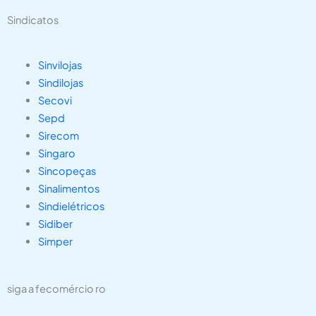
Sindicatos
Sinvilojas
Sindilojas
Secovi
Sepd
Sirecom
Singaro
Sincopeças
Sinalimentos
Sindielétricos
Sidiber
Simper
siga a fecomércio ro