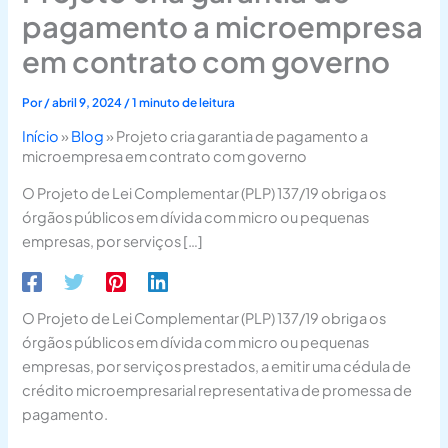
pagamento a microempresa
em contrato com governo
Por
/
abril 9, 2024
/
1 minuto de leitura
Início
»
Blog
»
Projeto cria garantia de pagamento a
microempresa em contrato com governo
O Projeto de Lei Complementar (PLP) 137/19 obriga os
órgãos públicos em dívida com micro ou pequenas
empresas, por serviços […]
O Projeto de Lei Complementar (PLP) 137/19 obriga os
órgãos públicos em dívida com micro ou pequenas
empresas, por serviços prestados, a emitir uma cédula de
crédito microempresarial representativa de promessa de
pagamento.