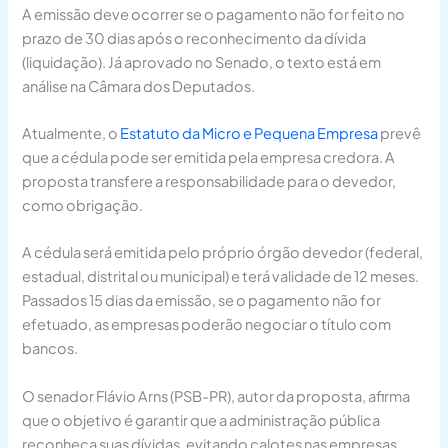
A emissão deve ocorrer se o pagamento não for feito no
prazo de 30 dias após o reconhecimento da dívida
(liquidação). Já aprovado no Senado, o texto está em
análise na Câmara dos Deputados.
Atualmente, o
Estatuto da Micro e Pequena Empresa
prevê
que a cédula pode ser emitida pela empresa credora. A
proposta transfere a responsabilidade para o devedor,
como obrigação.
A cédula será emitida pelo próprio órgão devedor (federal,
estadual, distrital ou municipal) e terá validade de 12 meses.
Passados 15 dias da emissão, se o pagamento não for
efetuado, as empresas poderão negociar o título com
bancos.
O senador Flávio Arns (PSB-PR), autor da proposta, afirma
que o objetivo é garantir que a administração pública
reconheça suas dívidas, evitando calotes nas empresas.