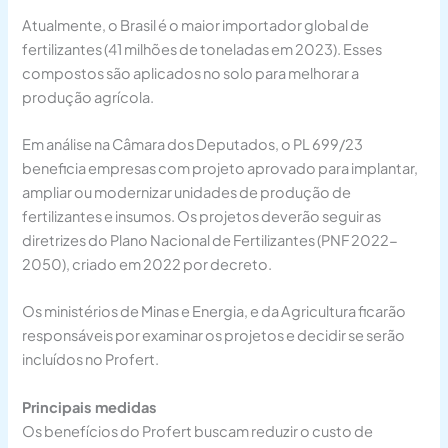
Atualmente, o Brasil é o maior importador global de
fertilizantes (41 milhões de toneladas em 2023). Esses
compostos são aplicados no solo para melhorar a
produção agrícola.
Em análise na Câmara dos Deputados, o PL 699/23
beneficia empresas com projeto aprovado para implantar,
ampliar ou modernizar unidades de produção de
fertilizantes e insumos. Os projetos deverão seguir as
diretrizes do Plano Nacional de Fertilizantes (PNF 2022-
2050), criado em 2022 por decreto.
Os ministérios de Minas e Energia, e da Agricultura ficarão
responsáveis por examinar os projetos e decidir se serão
incluídos no Profert.
Principais medidas
Os benefícios do Profert buscam reduzir o custo de