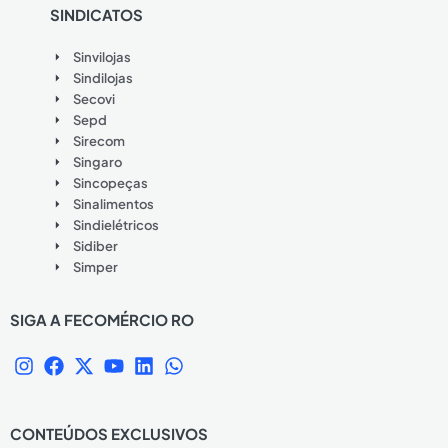
SINDICATOS
Sinvilojas
Sindilojas
Secovi
Sepd
Sirecom
Singaro
Sincopeças
Sinalimentos
Sindielétricos
Sidiber
Simper
SIGA A FECOMÉRCIO RO
I
F
X
Y
L
W
n
a
-
o
i
h
s
c
t
u
n
a
t
e
w
t
k
t
CONTEÚDOS EXCLUSIVOS
a
b
i
u
e
s