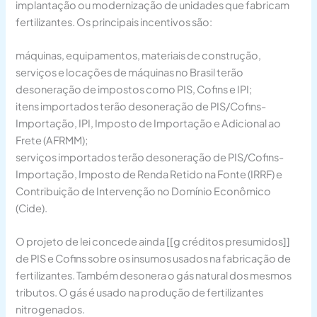
implantação ou modernização de unidades que fabricam
fertilizantes. Os principais incentivos são:
máquinas, equipamentos, materiais de construção,
serviços e locações de máquinas no Brasil terão
desoneração de impostos como PIS, Cofins e IPI;
itens importados terão desoneração de PIS/Cofins-
Importação, IPI, Imposto de Importação e Adicional ao
Frete (AFRMM);
serviços importados terão desoneração de PIS/Cofins-
Importação, Imposto de Renda Retido na Fonte (IRRF) e
Contribuição de Intervenção no Domínio Econômico
(Cide).
O projeto de lei concede ainda [[g créditos presumidos]]
de PIS e Cofins sobre os insumos usados na fabricação de
fertilizantes. Também desonera o gás natural dos mesmos
tributos. O gás é usado na produção de fertilizantes
nitrogenados.