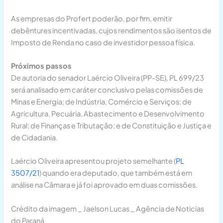
As empresas do Profert poderão, por fim, emitir
debêntures incentivadas, cujos rendimentos são isentos de
Imposto de Renda no caso de investidor pessoa física.
Próximos passos
De autoria do senador Laércio Oliveira (PP-SE), PL 699/23
será analisado em caráter conclusivo pelas comissões de
Minas e Energia; de Indústria, Comércio e Serviços; de
Agricultura, Pecuária, Abastecimento e Desenvolvimento
Rural; de Finanças e Tributação; e de Constituição e Justiça e
de Cidadania.
Laércio Oliveira apresentou projeto semelhante (
PL
3507/21
) quando era deputado, que também está em
análise na Câmara e já foi aprovado em duas comissões.
Crédito da imagem _ Jaelson Lucas _ Agência de Noticias
do Paraná