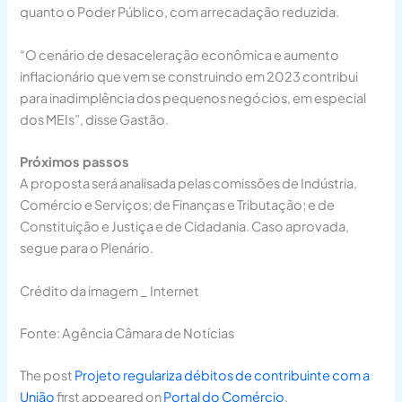
quanto o Poder Público, com arrecadação reduzida.
“O cenário de desaceleração econômica e aumento
inflacionário que vem se construindo em 2023 contribui
para inadimplência dos pequenos negócios, em especial
dos MEIs”, disse Gastão.
Próximos passos
A proposta será analisada pelas comissões de Indústria,
Comércio e Serviços; de Finanças e Tributação; e de
Constituição e Justiça e de Cidadania. Caso aprovada,
segue para o Plenário.
Crédito da imagem _ Internet
Fonte: Agência Câmara de Notícias
The post
Projeto regulariza débitos de contribuinte com a
União
first appeared on
Portal do Comércio
.