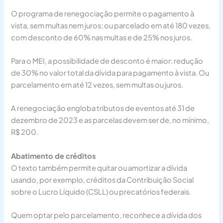
O programa de renegociação permite o pagamento à
vista, sem multas nem juros; ou parcelado em até 180 vezes,
com desconto de 60% nas multas e de 25% nos juros.
Para o MEI, a possibilidade de desconto é maior: redução
de 30% no valor total da dívida para pagamento à vista. Ou
parcelamento em até 12 vezes, sem multas ou juros.
A renegociação engloba tributos de eventos até 31 de
dezembro de 2023 e as parcelas devem ser de, no mínimo,
R$ 200.
Abatimento de créditos
O texto também permite quitar ou amortizar a dívida
usando, por exemplo, créditos da Contribuição Social
sobre o Lucro Líquido (
CSLL
) ou
precatórios
federais.
Quem optar pelo parcelamento, reconhece a dívida dos