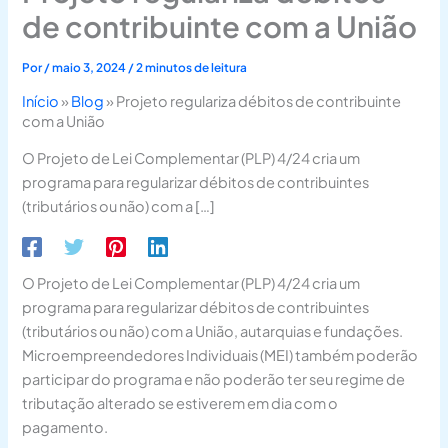
de contribuinte com a União
Por
/
maio 3, 2024
/
2 minutos de leitura
Início
»
Blog
»
Projeto regulariza débitos de contribuinte
com a União
O Projeto de Lei Complementar (PLP) 4/24 cria um
programa para regularizar débitos de contribuintes
(tributários ou não) com a […]
O Projeto de Lei Complementar (PLP) 4/24 cria um
programa para regularizar débitos de contribuintes
(tributários ou não) com a União, autarquias e fundações.
Microempreendedores Individuais (MEI) também poderão
participar do programa e não poderão ter seu regime de
tributação alterado se estiverem em dia com o
pagamento.