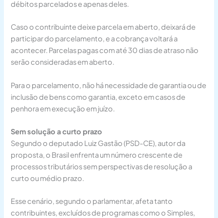
débitos parcelados e apenas deles.
Caso o contribuinte deixe parcela em aberto, deixará de
participar do parcelamento, e a cobrança voltará a
acontecer. Parcelas pagas com até 30 dias de atraso não
serão consideradas em aberto.
Para o parcelamento, não há necessidade de garantia ou de
inclusão de bens como garantia, exceto em casos de
penhora em execução em juízo.
Sem solução a curto prazo
Segundo o deputado Luiz Gastão (PSD-CE), autor da
proposta, o Brasil enfrenta um número crescente de
processos tributários sem perspectivas de resolução a
curto ou médio prazo.
Esse cenário, segundo o parlamentar, afeta tanto
contribuintes, excluídos de programas como o Simples,