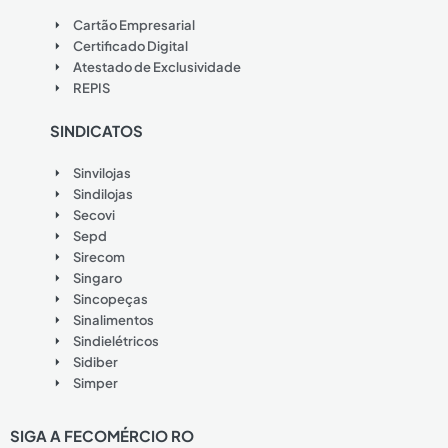
Cartão Empresarial
Certificado Digital
Atestado de Exclusividade
REPIS
SINDICATOS
Sinvilojas
Sindilojas
Secovi
Sepd
Sirecom
Singaro
Sincopeças
Sinalimentos
Sindielétricos
Sidiber
Simper
SIGA A FECOMÉRCIO RO