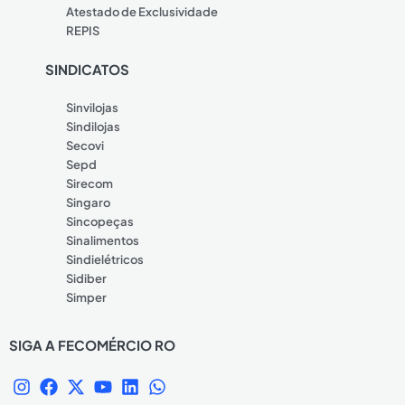
Atestado de Exclusividade
REPIS
SINDICATOS
Sinvilojas
Sindilojas
Secovi
Sepd
Sirecom
Singaro
Sincopeças
Sinalimentos
Sindielétricos
Sidiber
Simper
SIGA A FECOMÉRCIO RO
I
F
X
Y
L
W
n
a
-
o
i
h