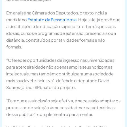
Em análise na Câmara dos Deputados, o texto inclui a
medida no
Estatuto da Pessoa Idosa
. Hoje, a lei já prevê que
as instituições de educação superior ofertem às pessoas
idosas, cursos e programas de extensão, presenciais ou a
distância, constituídos por atividades formais e não
formais.
“Oferecer oportunidades de ingresso nas universidades
para a terceira idade não apenas amplia seus horizontes
intelectuais, mas também contribui para uma sociedade
mais saudável e inclusiva”, defende o deputado David
Soares (União-SP), autor do projeto.
“Para que essa inclusão seja efetiva, é necessário adaptar os
processos de seleção às necessidades e características
desse público”, complementa o parlamentar.