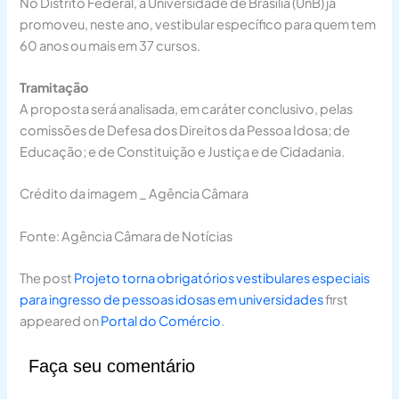
No Distrito Federal, a Universidade de Brasília (UnB) já
promoveu, neste ano, vestibular específico para quem tem
60 anos ou mais em 37 cursos.
Tramitação
A proposta será analisada, em
caráter conclusivo
, pelas
comissões de Defesa dos Direitos da Pessoa Idosa; de
Educação; e de Constituição e Justiça e de Cidadania.
Crédito da imagem _ Agência Câmara
Fonte: Agência Câmara de Notícias
The post
Projeto torna obrigatórios vestibulares especiais
para ingresso de pessoas idosas em universidades
first
appeared on
Portal do Comércio
.
Faça seu comentário