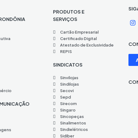
SIG
PRODUTOS E
RONDÔNIA
SERVIÇOS
I
n
Cartão Empresarial
s
t
cutiva
Certificado Digital
CON
a
Atestado de Exclusividade
g
REPIS
r
a
SINDICATOS
Sinvilojas
CON
Sindilojas
mércio
Secovi
Sepd
OMUNICAÇÃO
Sirecom
Singaro
Sincopeças
Sinalimentos
Sindielétricos
magens
Sidiber