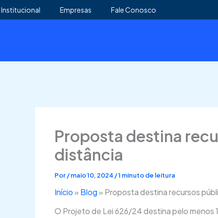
Ir
Institucional
Empresas
Fale Conosco
para
o
conteúdo
Proposta destina recu
distância
Por
/
maio 10, 2024
/
1 minuto de leitura
Início
»
Blog
»
Proposta destina recursos públ
O Projeto de Lei 626/24 destina pelo menos 