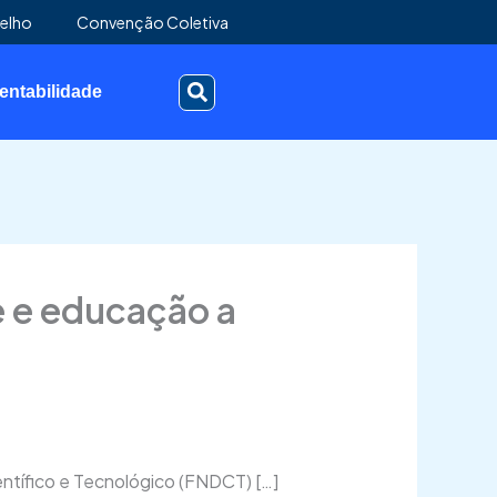
elho
Convenção Coletiva
entabilidade
e e educação a
ntífico e Tecnológico (FNDCT) […]