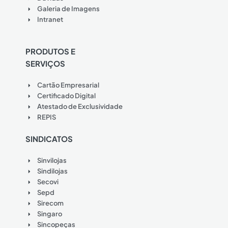
Galeria de Imagens
Intranet
PRODUTOS E
SERVIÇOS
Cartão Empresarial
Certificado Digital
Atestado de Exclusividade
REPIS
SINDICATOS
Sinvilojas
Sindilojas
Secovi
Sepd
Sirecom
Singaro
Sincopeças