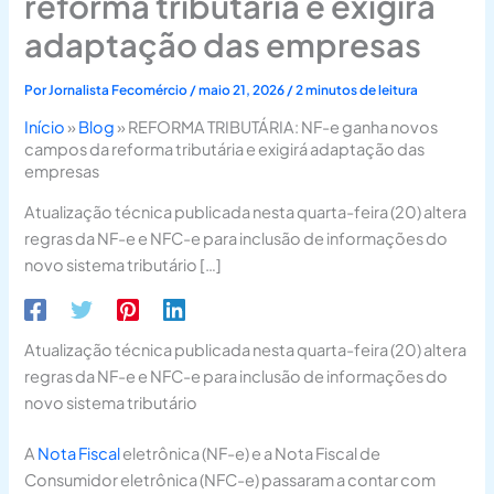
reforma tributária e exigirá
adaptação das empresas
Por
Jornalista Fecomércio
/
maio 21, 2026
/
2 minutos de leitura
Início
»
Blog
»
REFORMA TRIBUTÁRIA: NF-e ganha novos
campos da reforma tributária e exigirá adaptação das
empresas
Atualização técnica publicada nesta quarta-feira (20) altera
regras da NF-e e NFC-e para inclusão de informações do
novo sistema tributário […]
Atualização técnica publicada nesta quarta-feira (20) altera
regras da NF-e e NFC-e para inclusão de informações do
novo sistema tributário
A
Nota Fiscal
eletrônica (NF-e) e a Nota Fiscal de
Consumidor eletrônica (NFC-e) passaram a contar com