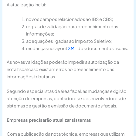
A atualização inclui:
novos campos relacionados ao IBS e CBS;
regras de validação para preenchimento das
informações;
adequações ligadas ao Imposto Seletivo;
mudanças no layout
XML
dos documentos fiscais.
As novas validações poderão impedir a autorização da
nota fiscal caso existam erros no preenchimento das
informações tributárias.
Segundo especialistas da área fiscal, as mudanças exigirão
atenção de empresas, contadores e desenvolvedores de
sistemas de gestão e emissão de documentos fiscais.
Empresas precisarão atualizar sistemas
Com a publicação da nota técnica, empresas que utilizam