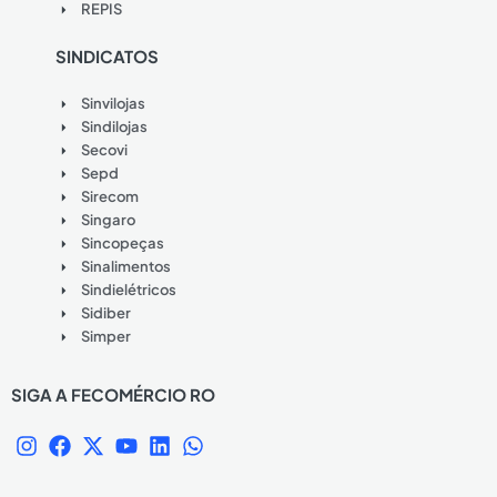
REPIS
SINDICATOS
Sinvilojas
Sindilojas
Secovi
Sepd
Sirecom
Singaro
Sincopeças
Sinalimentos
Sindielétricos
Sidiber
Simper
SIGA A FECOMÉRCIO RO
I
F
X
Y
L
W
n
a
-
o
i
h
s
c
t
u
n
a