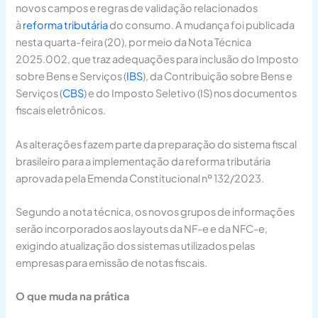
novos campos e regras de validação relacionados
à
reforma tributária
do consumo. A mudança foi publicada
nesta quarta-feira (20), por meio da Nota Técnica
2025.002, que traz adequações para inclusão do Imposto
sobre Bens e Serviços (
IBS
), da Contribuição sobre Bens e
Serviços (
CBS
) e do Imposto Seletivo (IS) nos documentos
fiscais eletrônicos.
As alterações fazem parte da preparação do sistema fiscal
brasileiro para a implementação da reforma tributária
aprovada pela Emenda Constitucional nº 132/2023.
Segundo a nota técnica, os novos grupos de informações
serão incorporados aos layouts da NF-e e da NFC-e,
exigindo atualização dos sistemas utilizados pelas
empresas para emissão de notas fiscais.
O que muda na prática