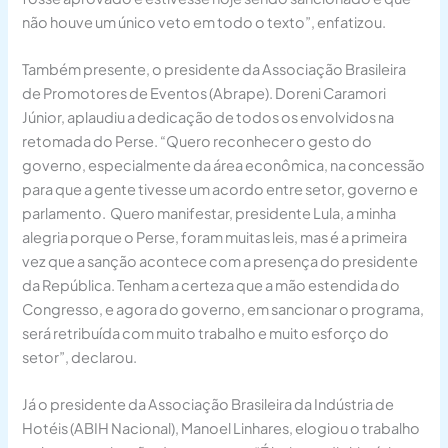
não houve um único veto em todo o texto”, enfatizou.
Também presente, o presidente da Associação Brasileira
de Promotores de Eventos (Abrape). Doreni Caramori
Júnior, aplaudiu a dedicação de todos os envolvidos na
retomada do Perse. “Quero reconhecer o gesto do
governo, especialmente da área econômica, na concessão
para que a gente tivesse um acordo entre setor, governo e
parlamento. Quero manifestar, presidente Lula, a minha
alegria porque o Perse, foram muitas leis, mas é a primeira
vez que a sanção acontece com a presença do presidente
da República. Tenham a certeza que a mão estendida do
Congresso, e agora do governo, em sancionar o programa,
será retribuída com muito trabalho e muito esforço do
setor”, declarou.
Já o presidente da Associação Brasileira da Indústria de
Hotéis (ABIH Nacional), Manoel Linhares, elogiou o trabalho