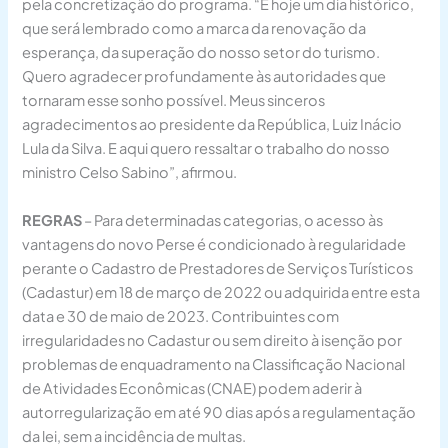
pela concretização do programa. “É hoje um dia histórico,
que será lembrado como a marca da renovação da
esperança, da superação do nosso setor do turismo.
Quero agradecer profundamente às autoridades que
tornaram esse sonho possível. Meus sinceros
agradecimentos ao presidente da República, Luiz Inácio
Lula da Silva. E aqui quero ressaltar o trabalho do nosso
ministro Celso Sabino”, afirmou.
REGRAS
– Para determinadas categorias, o acesso às
vantagens do novo Perse é condicionado à regularidade
perante o Cadastro de Prestadores de Serviços Turísticos
(Cadastur) em 18 de março de 2022 ou adquirida entre esta
data e 30 de maio de 2023. Contribuintes com
irregularidades no Cadastur ou sem direito à isenção por
problemas de enquadramento na Classificação Nacional
de Atividades Econômicas (CNAE) podem aderir à
autorregularização em até 90 dias após a regulamentação
da lei, sem a incidência de multas.