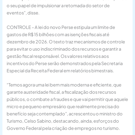
o seu papel de impulsionar a retomada do setor de
eventos”, disse.
CONTROLE – A lei do novo Perse estipula um limite de
gastos de R$ 15 bilhões com as isenções fiscais até
dezembro de 2026. O texto traz mecanismos de controle
para evitar o uso indiscriminado dos recursos e garantir a
gestão fiscal responsável. Os valores relativos aos
incentivos do Perse serão demonstrados pela Secretaria
Especial da Receita Federal em relatórios bimestrais.
“Temos agora uma lei bem mais moderna e eficiente, que
garante austeridade fiscal, a fiscalização dos recursos
públicos, o combate a fraudes e que vai permitir que aquele
micro e pequeno empresário que realmente precisa do
benefício seja contemplado”, acrescentou o ministro do
Turismo, Celso Sabino, destacando, ainda, esforços do
Governo Federal pela criação de empregos no turismo.