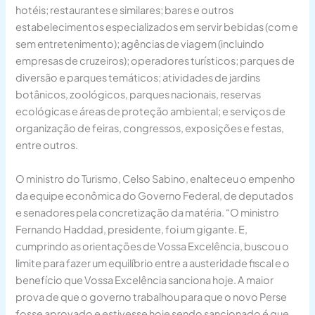
hotéis; restaurantes e similares; bares e outros
estabelecimentos especializados em servir bebidas (com e
sem entretenimento); agências de viagem (incluindo
empresas de cruzeiros); operadores turísticos; parques de
diversão e parques temáticos; atividades de jardins
botânicos, zoológicos, parques nacionais, reservas
ecológicas e áreas de proteção ambiental; e serviços de
organização de feiras, congressos, exposições e festas,
entre outros.
O ministro do Turismo, Celso Sabino, enalteceu o empenho
da equipe econômica do Governo Federal, de deputados
e senadores pela concretização da matéria. “O ministro
Fernando Haddad, presidente, foi um gigante. E,
cumprindo as orientações de Vossa Excelência, buscou o
limite para fazer um equilíbrio entre a austeridade fiscal e o
benefício que Vossa Excelência sanciona hoje. A maior
prova de que o governo trabalhou para que o novo Perse
fosse aprovado e estivesse hoje sendo sancionado é que