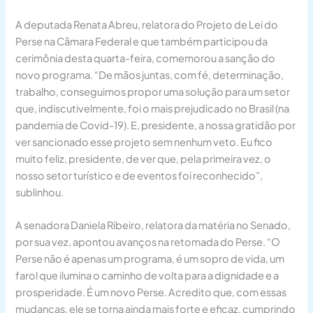
A deputada Renata Abreu, relatora do Projeto de Lei do
Perse na Câmara Federal e que também participou da
cerimônia desta quarta-feira, comemorou a sanção do
novo programa. “De mãos juntas, com fé, determinação,
trabalho, conseguimos propor uma solução para um setor
que, indiscutivelmente, foi o mais prejudicado no Brasil (na
pandemia de Covid-19). E, presidente, a nossa gratidão por
ver sancionado esse projeto sem nenhum veto. Eu fico
muito feliz, presidente, de ver que, pela primeira vez, o
nosso setor turístico e de eventos foi reconhecido”,
sublinhou.
A senadora Daniela Ribeiro, relatora da matéria no Senado,
por sua vez, apontou avanços na retomada do Perse. “O
Perse não é apenas um programa, é um sopro de vida, um
farol que ilumina o caminho de volta para a dignidade e a
prosperidade. É um novo Perse. Acredito que, com essas
mudanças, ele se torna ainda mais forte e eficaz, cumprindo