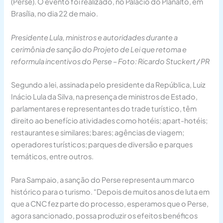
(Perse). O evento foi realizado, no Palácio do Planalto, em
Brasília, no dia 22 de maio.
Presidente Lula, ministros e autoridades durante a
cerimônia de sanção do Projeto de Lei que retoma e
reformula incentivos do Perse – Foto: Ricardo Stuckert / PR
Segundo a lei, assinada pelo presidente da República, Luiz
Inácio Lula da Silva, na presença de ministros de Estado,
parlamentares e representantes do trade turístico, têm
direito ao benefício atividades como hotéis; apart-hotéis;
restaurantes e similares; bares; agências de viagem;
operadores turísticos; parques de diversão e parques
temáticos, entre outros.
Para Sampaio, a sanção do Perse representa um marco
histórico para o turismo. “Depois de muitos anos de luta em
que a CNC fez parte do processo, esperamos que o Perse,
agora sancionado, possa produzir os efeitos benéficos