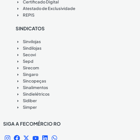
Certificado Digital
Atestado de Exclusividade
REPIS
SINDICATOS
Sinvilojas
Sindilojas
Secovi
Sepd
Sirecom
Singaro
Sincopeças
Sinalimentos
Sindielétricos
Sidiber
Simper
SIGA A FECOMÉRCIO RO
I
F
X
Y
L
W