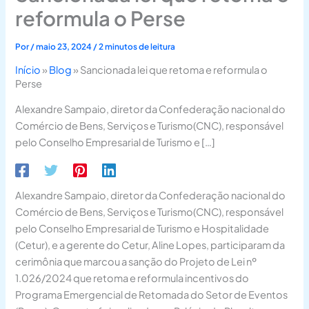
reformula o Perse
Por
/
maio 23, 2024
/
2 minutos de leitura
Início
»
Blog
»
Sancionada lei que retoma e reformula o
Perse
Alexandre Sampaio, diretor da Confederação nacional do
Comércio de Bens, Serviços e Turismo(CNC), responsável
pelo Conselho Empresarial de Turismo e […]
Alexandre Sampaio, diretor da Confederação nacional do
Comércio de Bens, Serviços e Turismo(CNC), responsável
pelo Conselho Empresarial de Turismo e Hospitalidade
(Cetur), e a gerente do Cetur, Aline Lopes, participaram da
cerimônia que marcou a sanção do Projeto de Lei nº
1.026/2024 que retoma e reformula incentivos do
Programa Emergencial de Retomada do Setor de Eventos