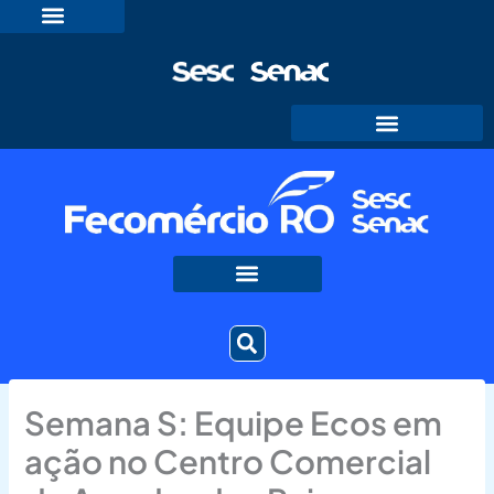
Ir
para
o
conteúdo
Semana S: Equipe Ecos em
ação no Centro Comercial