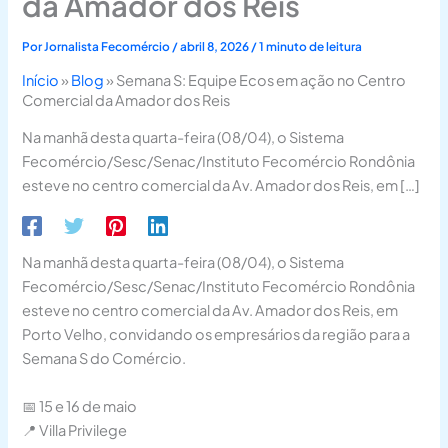
da Amador dos Reis
Por
Jornalista Fecomércio
/
abril 8, 2026
/
1 minuto de leitura
Início
»
Blog
»
Semana S: Equipe Ecos em ação no Centro
Comercial da Amador dos Reis
Na manhã desta quarta-feira (08/04), o Sistema
Fecomércio/Sesc/Senac/Instituto Fecomércio Rondônia
esteve no centro comercial da Av. Amador dos Reis, em […]
Na manhã desta quarta-feira (08/04), o Sistema
Fecomércio/Sesc/Senac/Instituto Fecomércio Rondônia
esteve no centro comercial da Av. Amador dos Reis, em
Porto Velho, convidando os empresários da região para a
Semana S do Comércio.
📅 15 e 16 de maio
📍 Villa Privilege