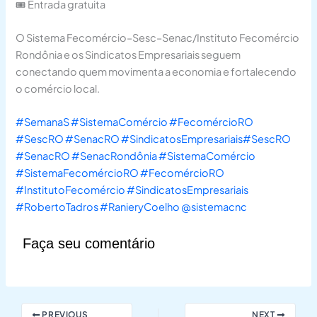
🎟️ Entrada gratuita
O Sistema Fecomércio–Sesc–Senac/Instituto Fecomércio
Rondônia e os Sindicatos Empresariais seguem
conectando quem movimenta a economia e fortalecendo
o comércio local.
#SemanaS
#SistemaComércio
#FecomércioRO
#SescRO
#SenacRO
#SindicatosEmpresariais
#SescRO
#SenacRO
#SenacRondônia
#SistemaComércio
#SistemaFecomércioRO
#FecomércioRO
#InstitutoFecomércio
#SindicatosEmpresariais
#RobertoTadros
#RanieryCoelho
@sistemacnc
Faça seu comentário
PREVIOUS
NEXT