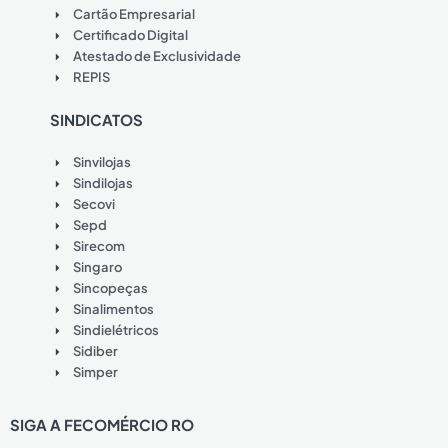
Cartão Empresarial
Certificado Digital
Atestado de Exclusividade
REPIS
SINDICATOS
Sinvilojas
Sindilojas
Secovi
Sepd
Sirecom
Singaro
Sincopeças
Sinalimentos
Sindielétricos
Sidiber
Simper
SIGA A FECOMÉRCIO RO