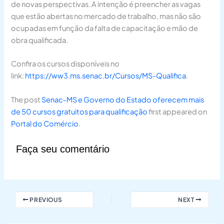
de novas perspectivas. A intenção é preencher as vagas
que estão abertas no mercado de trabalho, mas não são
ocupadas em função da falta de capacitação e mão de
obra qualificada.
Confira os cursos disponíveis no
link:
https://ww3.ms.senac.br/Cursos/MS-Qualifica
.
The post
Senac-MS e Governo do Estado oferecem mais
de 50 cursos gratuitos para qualificação
first appeared on
Portal do Comércio
.
Faça seu comentário
PREVIOUS
NEXT