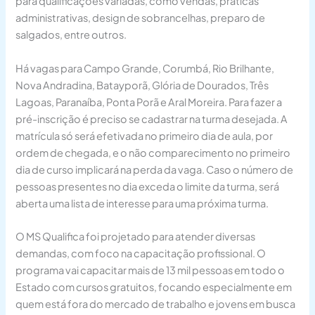
para qualificações variadas, como vendas, práticas
administrativas, design de sobrancelhas, preparo de
salgados, entre outros.
Há vagas para Campo Grande, Corumbá, Rio Brilhante,
Nova Andradina, Batayporã, Glória de Dourados, Três
Lagoas, Paranaíba, Ponta Porã e Aral Moreira. Para fazer a
pré-inscrição é preciso se cadastrar na turma desejada. A
matrícula só será efetivada no primeiro dia de aula, por
ordem de chegada, e o não comparecimento no primeiro
dia de curso implicará na perda da vaga. Caso o número de
pessoas presentes no dia exceda o limite da turma, será
aberta uma lista de interesse para uma próxima turma.
O MS Qualifica foi projetado para atender diversas
demandas, com foco na capacitação profissional. O
programa vai capacitar mais de 13 mil pessoas em todo o
Estado com cursos gratuitos, focando especialmente em
quem está fora do mercado de trabalho e jovens em busca