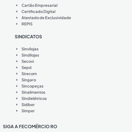
Cartão Empresarial
Certificado Digital
Atestado de Exclusividade
REPIS
SINDICATOS
Sinvilojas
Sindilojas
Secovi
Sepd
Sirecom
Singaro
Sincopeças
Sinalimentos
Sindielétricos
Sidiber
Simper
SIGA A FECOMÉRCIO RO