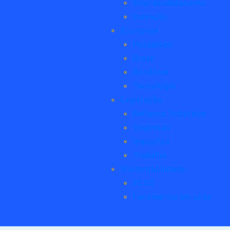
Empreendedorismo
Inovação
Economia
Pesquisas
Brasil
Rondônia
Tecnologia
Legislação
Reforma Tributária
Empresas
Impostos
Trabalho
Sustentabilidade
ECOS
Fecomercio em ação