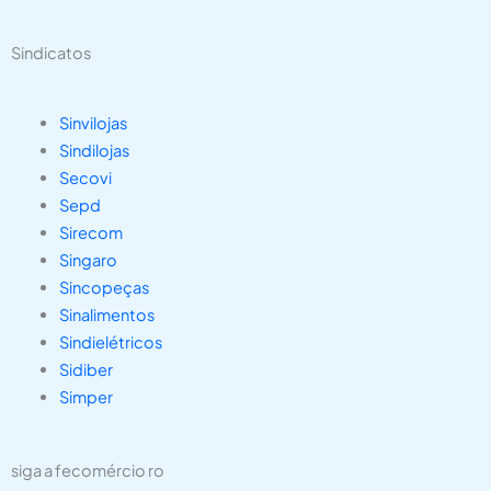
Sindicatos
Sinvilojas
Sindilojas
Secovi
Sepd
Sirecom
Singaro
Sincopeças
Sinalimentos
Sindielétricos
Sidiber
Simper
siga a fecomércio ro