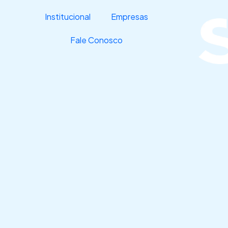
Ir
Institucional
Empresas
para
o
Fale Conosco
conteúdo