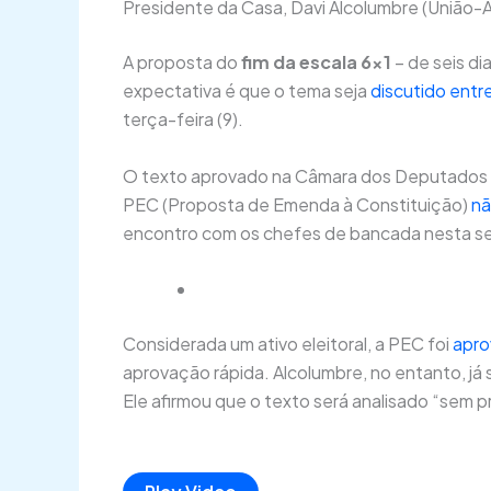
Presidente da Casa, Davi Alcolumbre (União-A
A proposta do
fim da escala 6×1
– de seis d
expectativa é que o tema seja
discutido entr
terça-feira (9).
O texto aprovado na Câmara dos Deputados c
PEC (Proposta de Emenda à Constituição)
nã
encontro com os chefes de bancada nesta s
Considerada um ativo eleitoral, a PEC foi
apro
aprovação rápida. Alcolumbre, no entanto, já
Ele afirmou que o texto será analisado “sem p