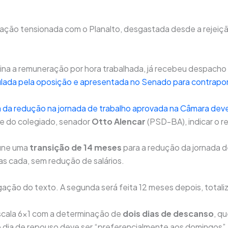
ação tensionada com o Planalto, desgastada desde a rejei
mina a remuneração por hora trabalhada, já recebeu despacho
culada pela oposição e apresentada no Senado para contrapo
 da redução na jornada de trabalho aprovada na Câmara deve 
te do colegiado, senador
Otto Alencar
(PSD-BA), indicar o re
fine uma
transição de 14 meses
para a redução da jornada d
s cada, sem redução de salários.
ulgação do texto. A segunda será feita 12 meses depois, tot
 escala 6×1 com a determinação de
dois dias de descanso
, q
 dia de repouso deve ser “preferencialmente aos domingos”.