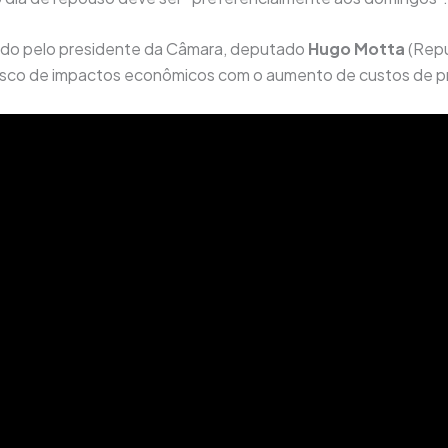
ulado pelo presidente da Câmara, deputado
Hugo Motta
(Repu
r risco de impactos econômicos com o aumento de custos de p