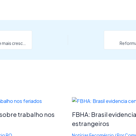
PIB de Rondônia dispara e coloca o estado entre os que mais crescem no Brasil
Reforma
 sobre trabalho nos
FBHA: Brasil evidencia
estrangeiros
io RO
Notícias Fecomércio
/ Por
Comu