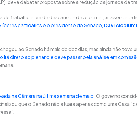
P), deve debater proposta sobre a redução da jornada de tra
ias de trabalho e um de descanso – deve começar a ser debat
e líderes partidários e o presidente do Senado,
Davi Alcolum
hegou ao Senado há mais de dez dias, mas ainda não teve u
o irá direto ao plenário e deve passar pela análise em comiss
emana.
vada na Câmara na última semana de maio
. O governo conside
 sinalizou que o Senado não atuará apenas como uma Casa “ca
ressa”.