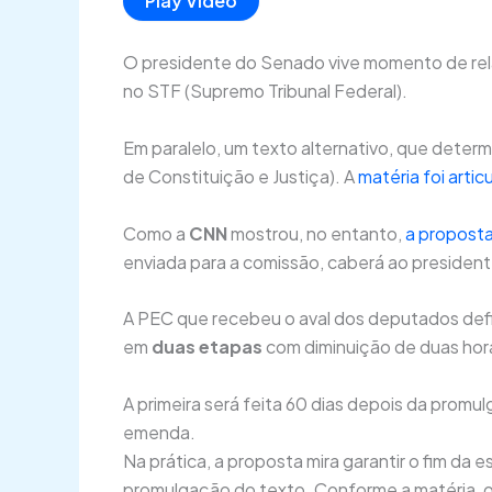
Play Video
O presidente do Senado vive momento de rel
no STF (Supremo Tribunal Federal).
Em paralelo, um texto alternativo, que deter
de Constituição e Justiça). A
matéria foi arti
Como a
CNN
mostrou, no entanto,
a proposta
enviada para a comissão, caberá ao presiden
A PEC que recebeu o aval dos deputados de
em
duas etapas
com diminuição de duas hora
A primeira será feita 60 dias depois da prom
emenda.
Na prática, a proposta mira garantir o fim da
promulgação do texto. Conforme a matéria, o