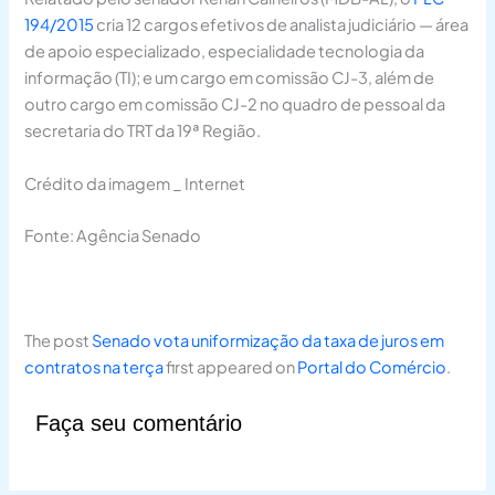
194/2015
cria 12 cargos efetivos de analista judiciário — área
de apoio especializado, especialidade tecnologia da
informação (TI); e um cargo em comissão CJ-3, além de
outro cargo em comissão CJ-2 no quadro de pessoal da
secretaria do TRT da 19ª Região.
Crédito da imagem _ Internet
Fonte: Agência Senado
The post
Senado vota uniformização da taxa de juros em
contratos na terça
first appeared on
Portal do Comércio
.
Faça seu comentário