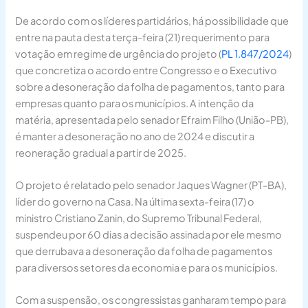
De acordo com os líderes partidários, há possibilidade que
entre na pauta desta terça-feira (21) requerimento para
votação em regime de urgência do projeto (
PL 1.847/2024
)
que concretiza o acordo entre Congresso e o Executivo
sobre a desoneração da folha de pagamentos, tanto para
empresas quanto para os municípios. A intenção da
matéria, apresentada pelo senador Efraim Filho (União-PB),
é manter a desoneração no ano de 2024 e discutir a
reoneração gradual a partir de 2025.
O projeto é relatado pelo senador Jaques Wagner (PT-BA),
líder do governo na Casa. Na última sexta-feira (17) o
ministro Cristiano Zanin, do Supremo Tribunal Federal,
suspendeu por 60 dias a decisão assinada por ele mesmo
que derrubava a desoneração da folha de pagamentos
para diversos setores da economia e para os municípios.
Com a suspensão, os congressistas ganharam tempo para