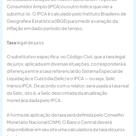
Consumidor Amplo (IPCA) ou outro índice que vier a
substituí-lo. O IPCA é calculado pelo Instituto Brasileiro de
Geografia e Estatística (IBGE) para medir a variação da
inflação em dado período de tempo.
Taxa
legal de juros
O substitutivo especifica, no Código Civil, que a taxa legal
de juros, aplicada em diversas situações, corresponderá à
diferença entre a taxa referencial do Sistema Especial de
Liquidação e Custódia (Selic) e o IPCA — ou seja, Selic
menos IPCA. De acordo com o relator, será usada a taxa real
da Selic, isto é, a Selic descontada da atualização
monetária dada pelo IPCA.
A forma de aplicação da taxa será definida pelo Conselho
Monetário Nacional (CNM). O Banco Central deverá
disponibilizar em seu site uma calculadora da taxa de juros