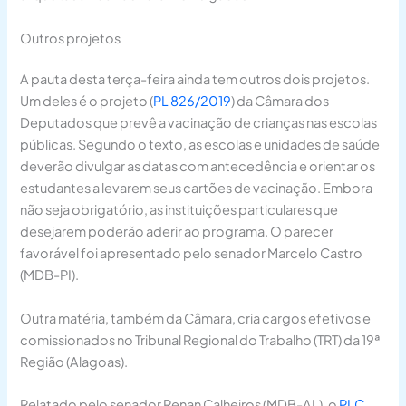
Outros projetos
A pauta desta terça-feira ainda tem outros dois projetos.
Um deles é o projeto (
PL 826/2019
) da Câmara dos
Deputados que prevê a vacinação de crianças nas escolas
públicas. Segundo o texto, as escolas e unidades de saúde
deverão divulgar as datas com antecedência e orientar os
estudantes a levarem seus cartões de vacinação. Embora
não seja obrigatório, as instituições particulares que
desejarem poderão aderir ao programa. O parecer
favorável foi apresentado pelo senador Marcelo Castro
(MDB-PI).
Outra matéria, também da Câmara, cria cargos efetivos e
comissionados no Tribunal Regional do Trabalho (TRT) da 19ª
Região (Alagoas).
Relatado pelo senador Renan Calheiros (MDB-AL), o
PLC