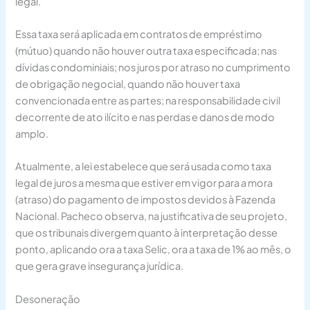
legal.
Essa taxa será aplicada em contratos de empréstimo
(mútuo) quando não houver outra taxa especificada; nas
dívidas condominiais; nos juros por atraso no cumprimento
de obrigação negocial, quando não houver taxa
convencionada entre as partes; na responsabilidade civil
decorrente de ato ilícito e nas perdas e danos de modo
amplo.
Atualmente, a lei estabelece que será usada como taxa
legal de juros a mesma que estiver em vigor para a mora
(atraso) do pagamento de impostos devidos à Fazenda
Nacional. Pacheco observa, na justificativa de seu projeto,
que os tribunais divergem quanto à interpretação desse
ponto, aplicando ora a taxa Selic, ora a taxa de 1% ao mês, o
que gera grave insegurança jurídica.
Desoneração