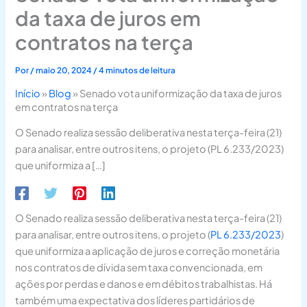
da taxa de juros em
contratos na terça
Por
/
maio 20, 2024
/
4 minutos de leitura
Início
»
Blog
»
Senado vota uniformização da taxa de juros
em contratos na terça
O Senado realiza sessão deliberativa nesta terça-feira (21)
para analisar, entre outros itens, o projeto (PL 6.233/2023)
que uniformiza a […]
O Senado realiza sessão deliberativa nesta terça-feira (21)
para analisar, entre outros itens, o projeto (
PL 6.233/2023
)
que uniformiza a aplicação de juros e correção monetária
nos contratos de dívida sem taxa convencionada, em
ações por perdas e danos e em débitos trabalhistas. Há
também uma expectativa dos líderes partidários de