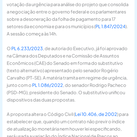
votação da urgência para análise do projeto que consolida
a negociação entre o governo federal e os parlamentares
sobre a desoneração da folha de pagamento para 17
setores da economia e para os municípios (
PL 1.847/2024
).
A sessão começa às 14h.
O
PL 6.233/2023
, de autoria do Executivo, já foi aprovado
na Câmara dos Deputados e na Comissão de Assuntos
Econômicos (CAE) do Senado em forma do substitutivo
(texto alternativo) apresentado pelo senador Rogério
Carvalho (PT-SE). A matéria tramita em regime de urgência,
junto com o
PL 1.086/2022
, do senador Rodrigo Pacheco
(PSD-MG), presidente do Senado. O substitutivo unificou
dispositivos das duas propostas.
A proposta altera o Código Civil (
Lei 10.406, de 2002
) para
estabelecer que, quando um contrato não previr o índice
de atualização monetária nem houver lei especificando,
será usada a variação do Índice Nacional de Preços ao