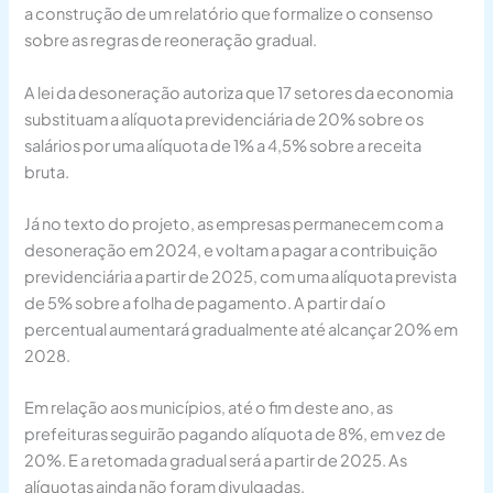
a construção de um relatório que formalize o consenso
sobre as regras de reoneração gradual.
A lei da desoneração autoriza que 17 setores da economia
substituam a alíquota previdenciária de 20% sobre os
salários por uma alíquota de 1% a 4,5% sobre a receita
bruta.
Já no texto do projeto, as empresas permanecem com a
desoneração em 2024, e voltam a pagar a contribuição
previdenciária a partir de 2025, com uma alíquota prevista
de 5% sobre a folha de pagamento. A partir daí o
percentual aumentará gradualmente até alcançar 20% em
2028.
Em relação aos municípios, até o fim deste ano, as
prefeituras seguirão pagando alíquota de 8%, em vez de
20%. E a retomada gradual será a partir de 2025. As
alíquotas ainda não foram divulgadas.