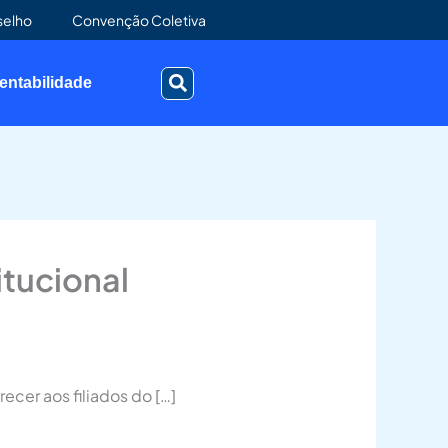
selho
Convenção Coletiva
entabilidade
itucional
cer aos filiados do […]