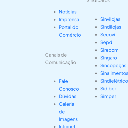
Sindicatos
Notícias
Sinvilojas
Imprensa
Sindilojas
Portal do
Secovi
Comércio
Sepd
Sirecom
Canais de
Singaro
Comunicação
Sincopeças
Sinalimento
Sindielétric
Fale
Sidiber
Conosco
Dúvidas
Simper
Galeria
de
Imagens
Intranet