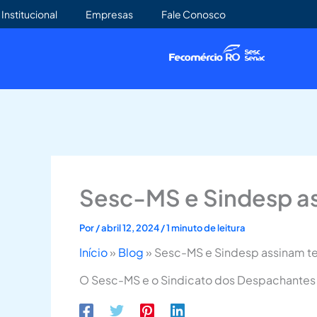
Ir
Institucional
Empresas
Fale Conosco
para
o
conteúdo
Sesc-MS e Sindesp as
Por
/
abril 12, 2024
/
1 minuto de leitura
Início
»
Blog
»
Sesc-MS e Sindesp assinam ter
O Sesc-MS e o Sindicato dos Despachantes d