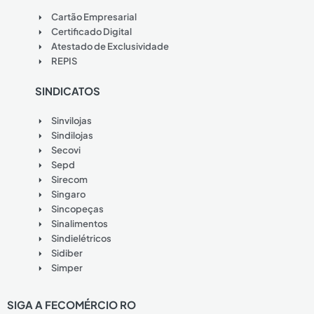
Cartão Empresarial
Certificado Digital
Atestado de Exclusividade
REPIS
SINDICATOS
Sinvilojas
Sindilojas
Secovi
Sepd
Sirecom
Singaro
Sincopeças
Sinalimentos
Sindielétricos
Sidiber
Simper
SIGA A FECOMÉRCIO RO