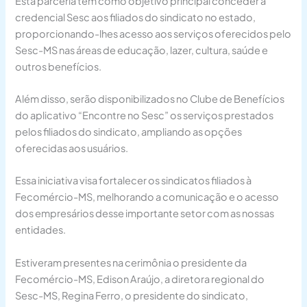
Esta parceria tem como objetivo principal conceder a
credencial Sesc aos filiados do sindicato no estado,
proporcionando-lhes acesso aos serviços oferecidos pelo
Sesc-MS nas áreas de educação, lazer, cultura, saúde e
outros benefícios.
Além disso, serão disponibilizados no Clube de Benefícios
do aplicativo “Encontre no Sesc” os serviços prestados
pelos filiados do sindicato, ampliando as opções
oferecidas aos usuários.
Essa iniciativa visa fortalecer os sindicatos filiados à
Fecomércio-MS, melhorando a comunicação e o acesso
dos empresários desse importante setor com as nossas
entidades.
Estiveram presentes na cerimônia o presidente da
Fecomércio-MS, Edison Araújo, a diretora regional do
Sesc-MS, Regina Ferro, o presidente do sindicato,