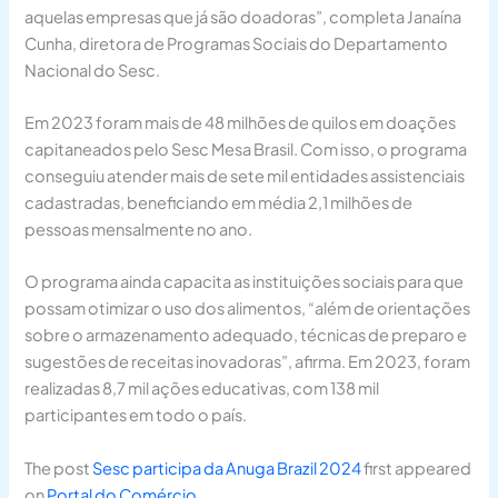
aquelas empresas que já são doadoras”, completa Janaína
Cunha, diretora de Programas Sociais do Departamento
Nacional do Sesc.
Em 2023 foram mais de 48 milhões de quilos em doações
capitaneados pelo Sesc Mesa Brasil. Com isso, o programa
conseguiu atender mais de sete mil entidades assistenciais
cadastradas, beneficiando em média 2,1 milhões de
pessoas mensalmente no ano.
O programa ainda capacita as instituições sociais para que
possam otimizar o uso dos alimentos, “além de orientações
sobre o armazenamento adequado, técnicas de preparo e
sugestões de receitas inovadoras”, afirma. Em 2023, foram
realizadas 8,7 mil ações educativas, com 138 mil
participantes em todo o país.
The post
Sesc participa da Anuga Brazil 2024
first appeared
on
Portal do Comércio
.