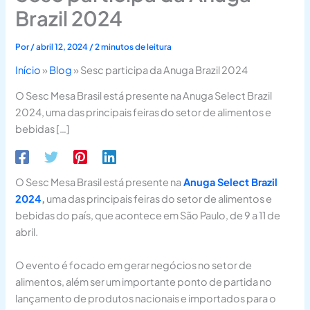
Brazil 2024
Por
/
abril 12, 2024
/
2 minutos de leitura
Início
»
Blog
»
Sesc participa da Anuga Brazil 2024
O Sesc Mesa Brasil está presente na Anuga Select Brazil
2024, uma das principais feiras do setor de alimentos e
bebidas […]
O Sesc Mesa Brasil está presente na
Anuga Select Brazil
2024
,
uma das principais feiras do setor de alimentos e
bebidas do país, que acontece em São Paulo, de 9 a 11 de
abril.
O evento é focado em gerar negócios no setor de
alimentos, além ser um importante ponto de partida no
lançamento de produtos nacionais e importados para o