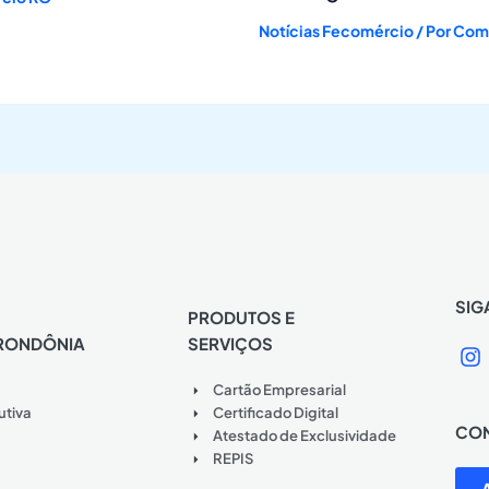
Notícias Fecomércio
/ Por
Comu
SIG
PRODUTOS E
RONDÔNIA
SERVIÇOS
I
n
Cartão Empresarial
s
t
utiva
Certificado Digital
CON
a
Atestado de Exclusividade
g
REPIS
r