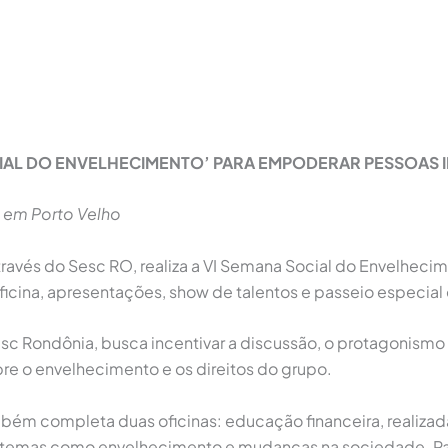
CIAL DO ENVELHECIMENTO’ PARA EMPODERAR PESSOAS 
s em Porto Velho
vés do Sesc RO, realiza a VI Semana Social do Envelhecime
ina, apresentações, show de talentos e passeio especial 
sc Rondônia, busca incentivar a discussão, o protagonismo 
bre o envelhecimento e os direitos do grupo.
 completa duas oficinas: educação financeira, realizada pe
temas como envelhecimento e mudanças na sociedade. Para 