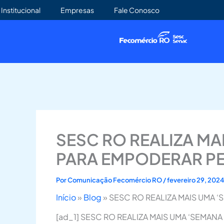
Ir
Institucional
Empresas
Fale Conosco
para
o
conteúdo
SESC RO REALIZA M
PARA EMPODERAR P
Por
Comunicação Fecomércio RO
/
fevereiro 29, 202
Início
»
Blog
»
SESC RO REALIZA MAIS UMA
[ad_1] SESC RO REALIZA MAIS UMA ‘SEMAN