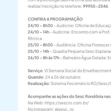
realizar inscrição no telefone:
99955-2546
.
CONFIRA A PROGRAMAÇÃO
24/10 – 8h30
– Audicine: Oficina de Educaç
24/10 – 14h
– Audicine: Encontro com a Prof.
Rítmica
25/10 – 8h30
– Audiência: Oficina Florescer
25/10 – 14h
– Quadra Pequena Sesc Esplanad
26/10 – 8h às 17h
– Balneário Água Gelada: 
Serviço
: VI Semana Social do Envelhecimen
Quando
: 24 a 26 de outubro
Realização:
Sistema Fecomércio RO/Sesc/Se
Acompanhe as ações do Sesc Rondônia nas
Na Web: https://sescro.com.br/
No Instagram: @sesc_ro