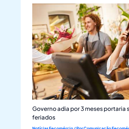
Governo adia por 3 meses portaria 
feriados
Notícias Fecomércio
/ Por
Comunicação Fecomér