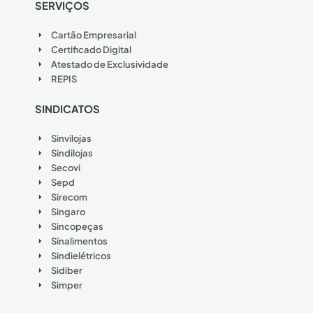
SERVIÇOS
Cartão Empresarial
Certificado Digital
Atestado de Exclusividade
REPIS
SINDICATOS
Sinvilojas
Sindilojas
Secovi
Sepd
Sirecom
Singaro
Sincopeças
Sinalimentos
Sindielétricos
Sidiber
Simper