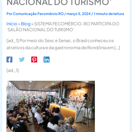
NACIONAL DO TURISMO’
Por
Comunicação Fecomércio RO
/
março 5, 2024
/
1 minuto de leitura
Início
»
Blog
»
SISTEMA FECOMÉRCIO-RO PARTICIPA DO
‘SALÃO NACIONAL DO TURISMO’
[ad_1] Por meio do Sesc e Senac, o Brasil conheceu os
atrativos da cultura e da gastronomia de Rondônia em […]
[ad_1]