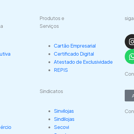
Produtos e
siga
ia
Serviços
I
Cartão Empresarial
utiva
Certificado Digital
Atestado de Exclusividade
REPIS
Con
Sindicatos
Sinvilojas
Con
Sindilojas
ércio
Secovi