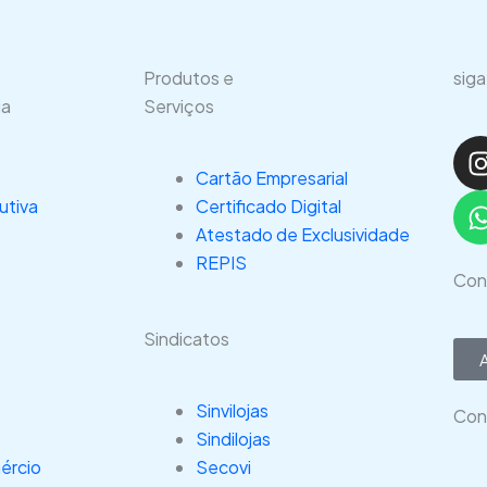
Produtos e
siga
ia
Serviços
I
Cartão Empresarial
utiva
Certificado Digital
Atestado de Exclusividade
REPIS
Con
Sindicatos
Sinvilojas
Con
Sindilojas
ércio
Secovi