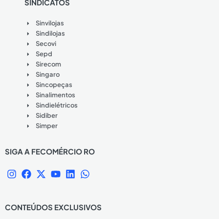
SINDICATOS
Sinvilojas
Sindilojas
Secovi
Sepd
Sirecom
Singaro
Sincopeças
Sinalimentos
Sindielétricos
Sidiber
Simper
SIGA A FECOMÉRCIO RO
I
F
X
Y
L
W
n
a
-
o
i
h
s
c
t
u
n
a
t
e
w
t
k
t
CONTEÚDOS EXCLUSIVOS
a
b
i
u
e
s