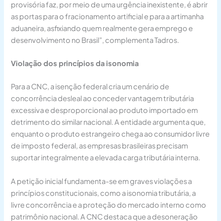
provisória faz, por meio de uma urgência inexistente, é abrir
as portas para o fracionamento artificial e para a artimanha
aduaneira, asfixiando quem realmente gera emprego e
desenvolvimento no Brasil”, complementa Tadros.
Violação dos princípios da isonomia
Para a CNC, a isenção federal cria um cenário de
concorrência desleal ao conceder vantagem tributária
excessiva e desproporcional ao produto importado em
detrimento do similar nacional. A entidade argumenta que,
enquanto o produto estrangeiro chega ao consumidor livre
de imposto federal, as empresas brasileiras precisam
suportar integralmente a elevada carga tributária interna.
A petição inicial fundamenta-se em graves violações a
princípios constitucionais, como a isonomia tributária, a
livre concorrência e a proteção do mercado interno como
patrimônio nacional. A CNC destaca que a desoneração