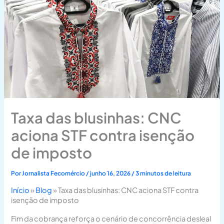
Taxa das blusinhas: CNC
aciona STF contra isenção
de imposto
Por
Jornalista Fecomércio
/
junho 16, 2026
/
3 minutos de leitura
Início
»
Blog
»
Taxa das blusinhas: CNC aciona STF contra
isenção de imposto
Fim da cobrança reforça o cenário de concorrência desleal