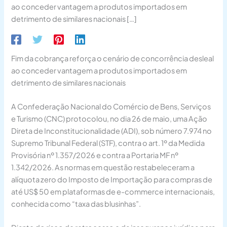
ao conceder vantagem a produtos importados em
detrimento de similares nacionais […]
Fim da cobrança reforça o cenário de concorrência desleal
ao conceder vantagem a produtos importados em
detrimento de similares nacionais
A Confederação Nacional do Comércio de Bens, Serviços
e Turismo (CNC) protocolou, no dia 26 de maio, uma Ação
Direta de Inconstitucionalidade (ADI), sob número 7.974 no
Supremo Tribunal Federal (STF), contra o art. 1º da Medida
Provisória nº 1.357/2026 e contra a Portaria MF nº
1.342/2026. As normas em questão restabeleceram a
alíquota zero do Imposto de Importação para compras de
até US$ 50 em plataformas de e-commerce internacionais,
conhecida como “taxa das blusinhas”.