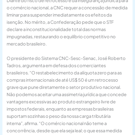
Diante do risco de retrocesso e da insegurança jurídica para
o comércio nacional, a CNC requer a concessão de medida
liminar para suspender imediatamente os efeitos da
isenção. No mérito, a Confederação pede que o STF
declare a inconstitucionalidade total das normas
impugnadas, restaurando o equilíbrio competitivo no
mercado brasileiro.
O presidente do Sistema CNC-Sesc-Senac, José Roberto
Tadros, argumenta em defesa dos comerciantes
brasileiros. “O restabelecimento da alíquota zero para as
compras internacionais de até US$ 50 é um retrocesso
grave que pune diretamente o setor produtivo nacional.
Não podemos aceitar uma assimetria jurídica que concede
vantagens excessivas ao produto estrangeiro livre de
impostos federais, enquanto as empresas brasileiras
suportam sozinhas o peso da nossa carga tributária
interna”, afirma. “O comércio nacional não teme a
concorrência, desde que ela seja leal; o que essa medida