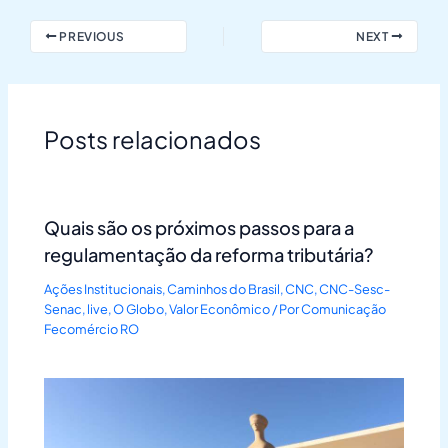
PREVIOUS
NEXT
Posts relacionados
Quais são os próximos passos para a
regulamentação da reforma tributária?
Ações Institucionais
,
Caminhos do Brasil
,
CNC
,
CNC-Sesc-
Senac
,
live
,
O Globo
,
Valor Econômico
/ Por
Comunicação
Fecomércio RO