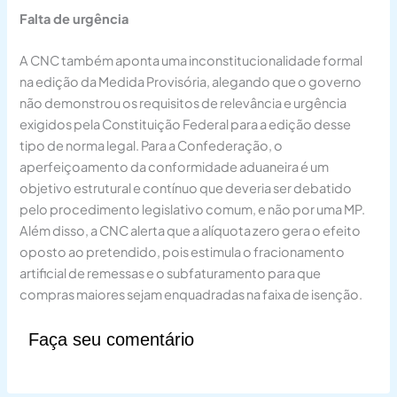
Falta de urgência
A CNC também aponta uma inconstitucionalidade formal
na edição da Medida Provisória, alegando que o governo
não demonstrou os requisitos de relevância e urgência
exigidos pela Constituição Federal para a edição desse
tipo de norma legal. Para a Confederação, o
aperfeiçoamento da conformidade aduaneira é um
objetivo estrutural e contínuo que deveria ser debatido
pelo procedimento legislativo comum, e não por uma MP.
Além disso, a CNC alerta que a alíquota zero gera o efeito
oposto ao pretendido, pois estimula o fracionamento
artificial de remessas e o subfaturamento para que
compras maiores sejam enquadradas na faixa de isenção.
Faça seu comentário