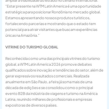
ampliar a visibilidade do estado no cenário internacional.
“Estar presente na WTM Latin America é uma oportunidade
estratégica para posicionar Rondônia no mercado global.
Estamos apresentando nossos produtos turísticos,
fortalecendo parcerias e mostrando que o estado tem
potencial para atrair visitantes que buscam experiências
únicas na Amazônia.”
VITRINE DO TURISMO GLOBAL
Reconhecida como uma das principais vitrines do turismo
global, a WTM Latin America 2026 promove debates
qualificados sobre inovação e tendências do setor, além de
gerar expressivos resultados comerciais. Realizada
anualmente em São Paulo, a feira já soma mais de uma
década de edições e se consolidou como o principal
evento B2B da indústria de viagens e turismo na América
Latina, reunindo milhares de profissionais e empresas
expositoras de diversos países.