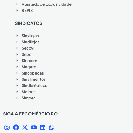
Atestado de Exclusividade
REPIS
SINDICATOS
Sinvilojas
Sindilojas
Secovi
Sepd
Sirecom
Singaro
Sincopeças
Sinalimentos
Sindielétricos
Sidiber
Simper
SIGA A FECOMÉRCIO RO
I
F
X
Y
L
W
n
a
-
o
i
h