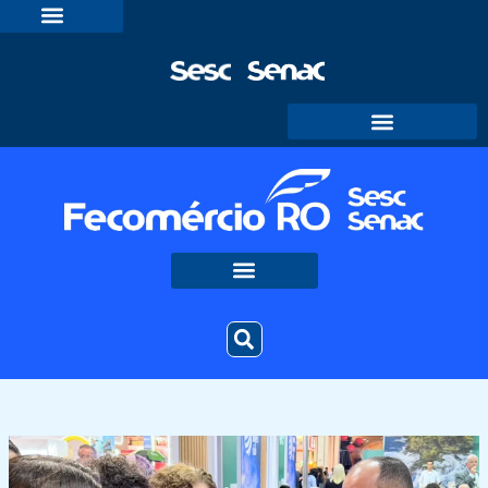
Ir
para
o
conteúdo