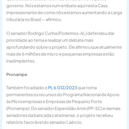
governo. Nós estamos num embate aqui nesta Casa
impressionante de como nós estamos aumentando a carga
tributária no Brasil — afirmou.
O senador Rodrigo Cunha (Podemos-AL) defendeu dar
prioridade ao tema e realizar um debate mais
aprofundando sobre o projeto. Ele afirmou que atualmente
mais de 6 milhões de micro e pequenas empresas estão
inadimplentes.
Pronampe
Também foi adiado o
PL 6.012/2023
que torna
permanentes os recursos do Programa Nacional de Apoio
às Microempresas e Empresas de Pequeno Porte
(Pronampe). Do senador Esperidião Amin (PP-SC) e demais
senadores da bancada catarinense, o projeto recebeu
relatório favorável do senador Laércio.