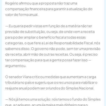
Rogério afirmou que a proposta não traz uma
compensação financeira para garantir a atualização do
valor de forma anual.
— Eu queria pedir vistas em função de a matéria não ter
previsão de substituição, ou seja, de onde vem a receita
para poder ampliar o benefício fiscal a todas essas
categorias, o que fere a Lei de Responsabilidade Fiscal, nós
sabemos disso. O governo não pode, sem ter uma previsão
de receita, abrir mão de outras receitas. Ou seja, é preciso
ter compensação para que a gente possa fazer isso —
argumentou.
O senador Viana criticou medidas que aumentam a carga
tributária no país e sugeriu que os recursos para viabilizar o
reajuste anual podem ser oriundos do Simples Nacional.
— Nós já temos uma solução: nós temos o fundo do Simples
que, a cada ano, acumula mais e mais dinheiro para o