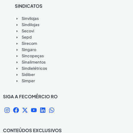
SINDICATOS
Sinvilojas
Sindilojas
Secovi
Sepd
Sirecom
Singaro
Sincopeças
Sinalimentos
Sindielétricos
Sidiber
Simper
SIGA A FECOMÉRCIO RO
I
F
X
Y
L
W
n
a
-
o
i
h
s
c
t
u
n
a
t
e
w
t
k
t
CONTEÚDOS EXCLUSIVOS
a
b
i
u
e
s