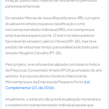
inflação, para o valor máximo de faturamento permitido
para essas empresas.
Do senador Mecias de Jesus (Republicanos-RR), o projeto
atualiza a receita bruta para a classificação como
microempreendedor individual (MEI), microempresa e
empresa de pequeno porte. O texto recebeu parecer
favorável do senador Laércio Oliveira (PP-SE), mas teve
pedido de vista (mais tempo para análise) solicitado pelo
senador Rogério Carvalho (PT-SE).
Pelo projeto, a receita será atualizada com base no Índice
de Preços ao Consumidor Amplo (IPCA) acumulado do ano
anterior. A proposta altera o Estatuto Nacional da
Microempresa e da Empresa de Pequeno Porte (
Lei
Complementar 123, de 2006
).
Atualmente, o estatuto não prevê atualização monetária e
considera microempreendedor individual aquele que