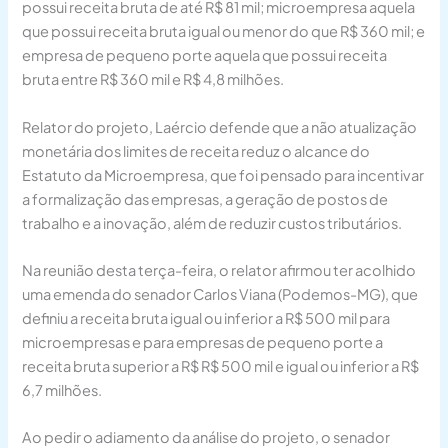
possui receita bruta de até R$ 81 mil; microempresa aquela
que possui receita bruta igual ou menor do que R$ 360 mil; e
empresa de pequeno porte aquela que possui receita
bruta entre R$ 360 mil e R$ 4,8 milhões.
Relator do projeto, Laércio defende que a não atualização
monetária dos limites de receita reduz o alcance do
Estatuto da Microempresa, que foi pensado para incentivar
a formalização das empresas, a geração de postos de
trabalho e a inovação, além de reduzir custos tributários.
Na reunião desta terça-feira, o relator afirmou ter acolhido
uma emenda do senador Carlos Viana (Podemos-MG), que
definiu a receita bruta igual ou inferior a R$ 500 mil para
microempresas e para empresas de pequeno porte a
receita bruta superior a R$ R$ 500 mil e igual ou inferior a R$
6,7 milhões.
Ao pedir o adiamento da análise do projeto, o senador