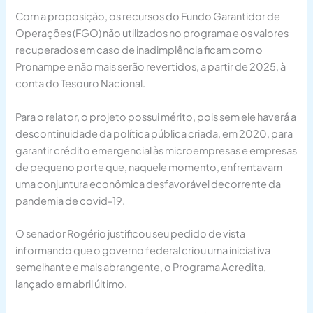
Com a proposição, os recursos do Fundo Garantidor de
Operações (FGO) não utilizados no programa e os valores
recuperados em caso de inadimplência ficam com o
Pronampe e não mais serão revertidos, a partir de 2025, à
conta do Tesouro Nacional.
Para o relator, o projeto possui mérito, pois sem ele haverá a
descontinuidade da política pública criada, em 2020, para
garantir crédito emergencial às microempresas e empresas
de pequeno porte que, naquele momento, enfrentavam
uma conjuntura econômica desfavorável decorrente da
pandemia de covid-19.
O senador Rogério justificou seu pedido de vista
informando que o governo federal criou uma iniciativa
semelhante e mais abrangente, o Programa Acredita,
lançado em abril último.