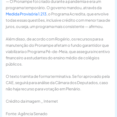
— O Pronampe foi criado durante a pandemia e era um
programa temporário. O governo mandou, através da
Medida Provisória 1.213
, o Programa Acredita, que envolve
todas essas questões, inclusive crédito com menor taxa de
juros, ou seja, um programa mais consistente — afirmou.
Além disso, de acordo com Rogério, os recursos para a
manutenção do Pronampe afetam o fundo garantidor que
viabilizaria o Programa Pé-de-Meia, que assegura incentivo
financeiro a estudantes do ensino médio de colégios
públicos.
O texto tramita de forma terminativa. Se for aprovado pela
CAE, seguirá para análise da Câmara dos Deputados, caso
não haja recurso para votação em Plenário.
Crédito da imagem _ Internet
Fonte: Agência Senado