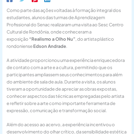
Como parte das ações voltadas à formação integral dos
estudantes, alunos das turmas de Aprendizagem
Profissional do Senac realizaram uma visita ao Sesc Centro
Cultural de Rondônia, onde conheceram a
exposição
“Realismo a Olho Nu”
, do artista plástico
rondoniense
Edson Andrade
.
A atividade proporcionou uma experiência enriquecedora
de contato com a arte e a cultura, permitindo que os
participantes ampliassem seus conhecimentos para além
do ambiente de sala de aula. Durante a visita, os alunos
tiveram a oportunidade de apreciar as obras expostas,
conhecer aspectos das técnicas empregadas pelo artista
e refletir sobre a arte como importante ferramenta de
expressão, comunicação e transformação social.
Além do acesso ao acervo, a experiência incentivou o
desenvolvimento do olhar crítico, da sensibilidade estética