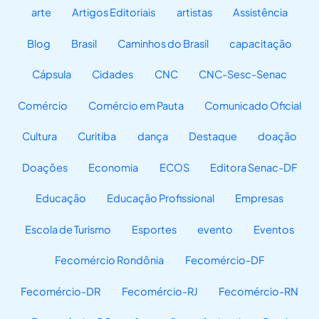
arte
Artigos Editoriais
artistas
Assistência
Blog
Brasil
Caminhos do Brasil
capacitação
Cápsula
Cidades
CNC
CNC-Sesc-Senac
Comércio
Comércio em Pauta
Comunicado Oficial
Cultura
Curitiba
dança
Destaque
doação
Doações
Economia
ECOS
Editora Senac-DF
Educação
Educação Profissional
Empresas
Escola de Turismo
Esportes
evento
Eventos
Fecomércio Rondônia
Fecomércio-DF
Fecomércio-DR
Fecomércio-RJ
Fecomércio-RN