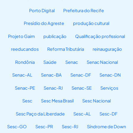
Porto Digital
Prefeitura do Recife
Presídio do Agreste
produção cultural
Projeto Gaim
publicação
Qualificação profissional
reeducandos
Reforma Tributária
reinauguração
Rondônia
Saúde
Senac
Senac Nacional
Senac-AL
Senac-BA
Senac-DF
Senac-DN
Senac-PE
Senac-RJ
Senac-SE
Serviços
Sesc
Sesc Mesa Brasil
Sesc Nacional
Sesc Paço da Liberdade
Sesc-AL
Sesc-DF
Sesc-GO
Sesc-PR
Sesc-RJ
Síndrome de Down