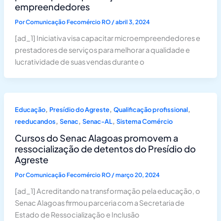
empreendedores
Por
Comunicação Fecomércio RO
/
abril 3, 2024
[ad_1] Iniciativa visa capacitar microempreendedores e
prestadores de serviços para melhorar a qualidade e
lucratividade de suas vendas durante o
,
,
,
Educação
Presídio do Agreste
Qualificação profissional
,
,
,
reeducandos
Senac
Senac-AL
Sistema Comércio
Cursos do Senac Alagoas promovem a
ressocialização de detentos do Presídio do
Agreste
Por
Comunicação Fecomércio RO
/
março 20, 2024
[ad_1] Acreditando na transformação pela educação, o
Senac Alagoas firmou parceria com a Secretaria de
Estado de Ressocialização e Inclusão