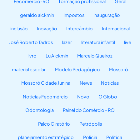
Fecomércio-RO
formação profissional
Geral
geraldo alckmin
Impostos
inauguração
inclusão
Inovação
Intercâmbio
Internacional
José Roberto Tadros
lazer
literatura infantil
live
livro
Lu Alckmin
Marcelo Queiroz
material escolar
Modelo Pedagógico
Mossoró
Mossoró Cidade Junina
News
Notícias
Notícias Fecomércio
Novo
O Globo
Odontologia
Painel do Comércio - RO
Palco Giratório
Petrópolis
planejamento estratégico
Polícia
Politica