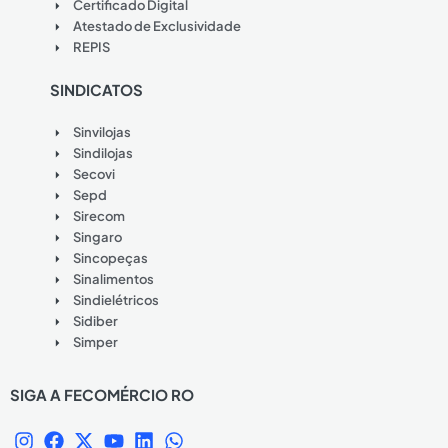
Certificado Digital
Atestado de Exclusividade
REPIS
SINDICATOS
Sinvilojas
Sindilojas
Secovi
Sepd
Sirecom
Singaro
Sincopeças
Sinalimentos
Sindielétricos
Sidiber
Simper
SIGA A FECOMÉRCIO RO
I
F
X
Y
L
W