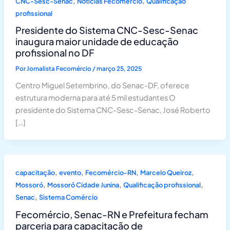
,
,
CNC-Sesc-Senac
Notícias Fecomércio
Qualificação
profissional
Presidente do Sistema CNC-Sesc-Senac
inaugura maior unidade de educação
profissional no DF
Por
Jornalista Fecomércio
/
março 25, 2025
Centro Miguel Setembrino, do Senac-DF, oferece
estrutura moderna para até 5 mil estudantes O
presidente do Sistema CNC-Sesc-Senac, José Roberto
[…]
,
,
,
,
capacitação
evento
Fecomércio-RN
Marcelo Queiroz
,
,
,
Mossoró
Mossoró Cidade Junina
Qualificação profissional
,
Senac
Sistema Comércio
Fecomércio, Senac-RN e Prefeitura fecham
parceria para capacitação de