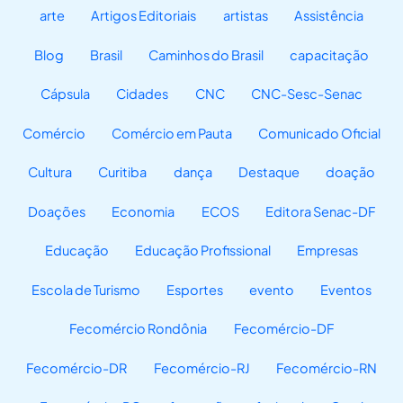
arte
Artigos Editoriais
artistas
Assistência
Blog
Brasil
Caminhos do Brasil
capacitação
Cápsula
Cidades
CNC
CNC-Sesc-Senac
Comércio
Comércio em Pauta
Comunicado Oficial
Cultura
Curitiba
dança
Destaque
doação
Doações
Economia
ECOS
Editora Senac-DF
Educação
Educação Profissional
Empresas
Escola de Turismo
Esportes
evento
Eventos
Fecomércio Rondônia
Fecomércio-DF
Fecomércio-DR
Fecomércio-RJ
Fecomércio-RN