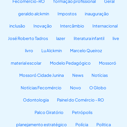
Fecomércio-RO
formação profissional
Geral
geraldo alckmin
Impostos
inauguração
inclusão
Inovação
Intercâmbio
Internacional
José Roberto Tadros
lazer
literatura infantil
live
livro
Lu Alckmin
Marcelo Queiroz
material escolar
Modelo Pedagógico
Mossoró
Mossoró Cidade Junina
News
Notícias
Notícias Fecomércio
Novo
O Globo
Odontologia
Painel do Comércio - RO
Palco Giratório
Petrópolis
planejamento estratégico
Polícia
Politica