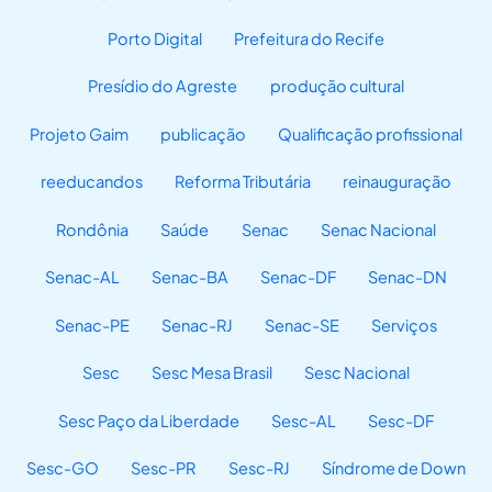
Porto Digital
Prefeitura do Recife
Presídio do Agreste
produção cultural
Projeto Gaim
publicação
Qualificação profissional
reeducandos
Reforma Tributária
reinauguração
Rondônia
Saúde
Senac
Senac Nacional
Senac-AL
Senac-BA
Senac-DF
Senac-DN
Senac-PE
Senac-RJ
Senac-SE
Serviços
Sesc
Sesc Mesa Brasil
Sesc Nacional
Sesc Paço da Liberdade
Sesc-AL
Sesc-DF
Sesc-GO
Sesc-PR
Sesc-RJ
Síndrome de Down