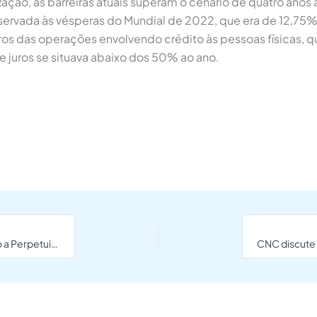
ção, as barreiras atuais superam o cenário de quatro anos at
ervada às vésperas do Mundial de 2022, que era de 12,75%.
uros das operações envolvendo crédito às pessoas físicas, 
juros se situava abaixo dos 50% ao ano.
A Importância do Planejamento Sucessório: Garantindo a Perpetuidade das Empresas em Rondônia