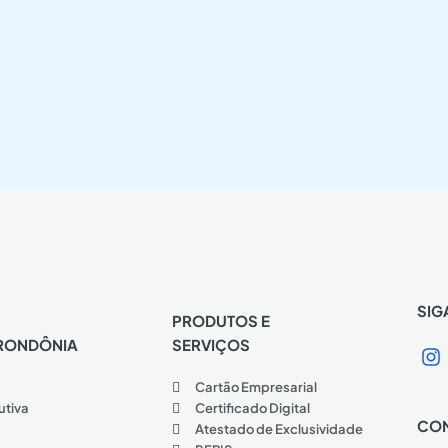
SIG
PRODUTOS E
RONDÔNIA
SERVIÇOS
I
n
Cartão Empresarial
s
t
utiva
Certificado Digital
CON
a
Atestado de Exclusividade