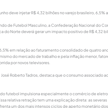
nho deve injetar R$ 4,32 bilhões no varejo brasileiro, 6,5% 
Mundo de Futebol Masculino, a Confederação Nacional do Co
ica do Norte deverá gerar um impacto positivo de R$ 4,32 b
,5% em relação ao faturamento consolidado de quatro anos
namismo do mercado de trabalho e pela inflação menor, fa
orrida por novos televisores.
José Roberto Tadros, destaca que o consumo associado ao
o do futebol impulsiona especialmente o comércio de eletr
ssa relativa retração tem uma explicação direta: as sever
renta um dos mais intensos ciclos de aperto monetário dos 