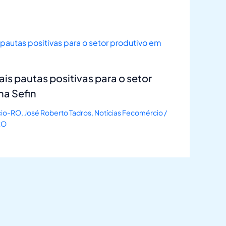
s pautas positivas para o setor
na Sefin
io-RO
,
José Roberto Tadros
,
Notícias Fecomércio
/
RO