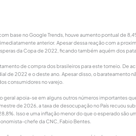
om base no Google Trends, houve aumento pontual de 8,4% 
mediatamente anterior. Apesar dessa reação com a proxim
vésperas da Copa de 2022, ficando também aquém dos pat
ento de compra dos brasileiros para este torneio. De a
ial de 2022 e o deste ano. Apesar disso, o barateamento não
 dos consumidores no varejo.
 geral apoia-se em alguns outros números importantes que
rimestre de 2026, a taxa de desocupação no País recuou su
28,8%. Isso e uma inflação menor do que o esperado são u
 economista-chefe da CNC, Fabio Bentes.