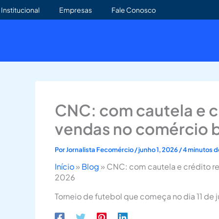
Ir
Institucional
Empresas
Fale Conosco
para
o
conteúdo
CNC: com cautela e cr
vendas no comércio b
Por
Jornalista Fecomércio
/
junho 1, 2026
/
4 minutos de
Início
»
Blog
»
CNC: com cautela e crédito re
2026
Torneio de futebol que começa no dia 11 de ju