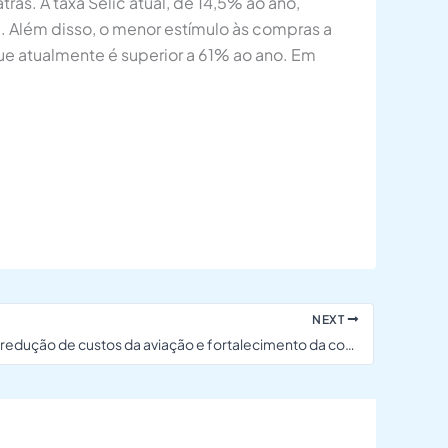
rás. A taxa Selic atual, de 14,5% ao ano,
 Além disso, o menor estímulo às compras a
que atualmente é superior a 61% ao ano. Em
NEXT
CNC discute redução de custos da aviação e fortalecimento da conectividade regional com o governo federal