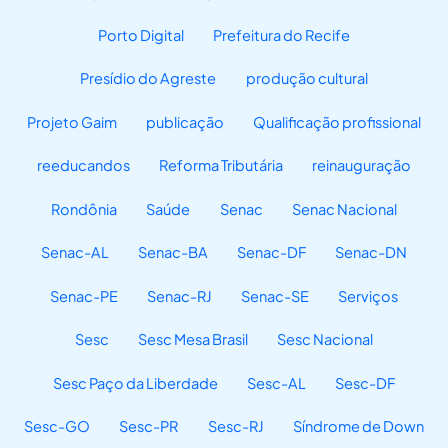
Porto Digital
Prefeitura do Recife
Presídio do Agreste
produção cultural
Projeto Gaim
publicação
Qualificação profissional
reeducandos
Reforma Tributária
reinauguração
Rondônia
Saúde
Senac
Senac Nacional
Senac-AL
Senac-BA
Senac-DF
Senac-DN
Senac-PE
Senac-RJ
Senac-SE
Serviços
Sesc
Sesc Mesa Brasil
Sesc Nacional
Sesc Paço da Liberdade
Sesc-AL
Sesc-DF
Sesc-GO
Sesc-PR
Sesc-RJ
Síndrome de Down