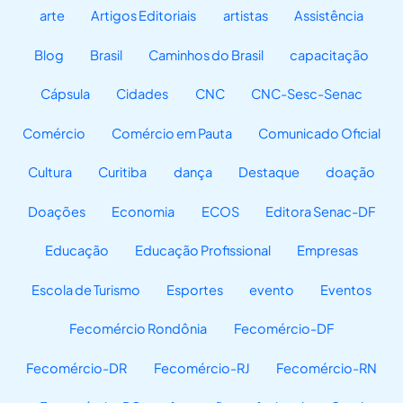
arte
Artigos Editoriais
artistas
Assistência
Blog
Brasil
Caminhos do Brasil
capacitação
Cápsula
Cidades
CNC
CNC-Sesc-Senac
Comércio
Comércio em Pauta
Comunicado Oficial
Cultura
Curitiba
dança
Destaque
doação
Doações
Economia
ECOS
Editora Senac-DF
Educação
Educação Profissional
Empresas
Escola de Turismo
Esportes
evento
Eventos
Fecomércio Rondônia
Fecomércio-DF
Fecomércio-DR
Fecomércio-RJ
Fecomércio-RN