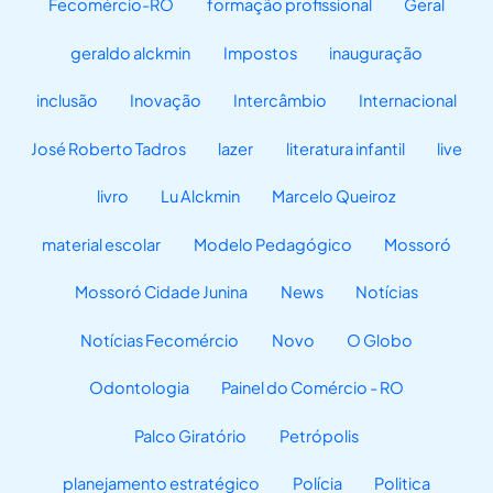
Fecomércio-RO
formação profissional
Geral
geraldo alckmin
Impostos
inauguração
inclusão
Inovação
Intercâmbio
Internacional
José Roberto Tadros
lazer
literatura infantil
live
livro
Lu Alckmin
Marcelo Queiroz
material escolar
Modelo Pedagógico
Mossoró
Mossoró Cidade Junina
News
Notícias
Notícias Fecomércio
Novo
O Globo
Odontologia
Painel do Comércio - RO
Palco Giratório
Petrópolis
planejamento estratégico
Polícia
Politica