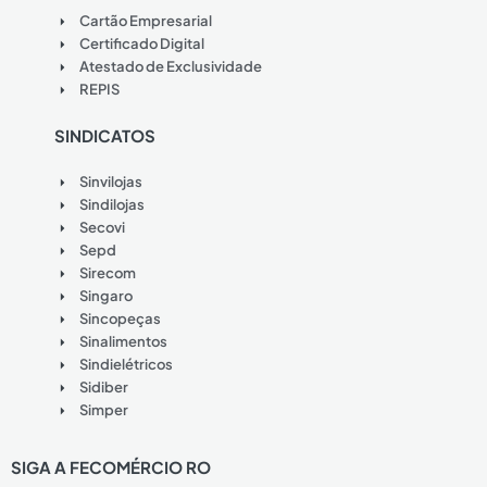
Cartão Empresarial
Certificado Digital
Atestado de Exclusividade
REPIS
SINDICATOS
Sinvilojas
Sindilojas
Secovi
Sepd
Sirecom
Singaro
Sincopeças
Sinalimentos
Sindielétricos
Sidiber
Simper
SIGA A FECOMÉRCIO RO