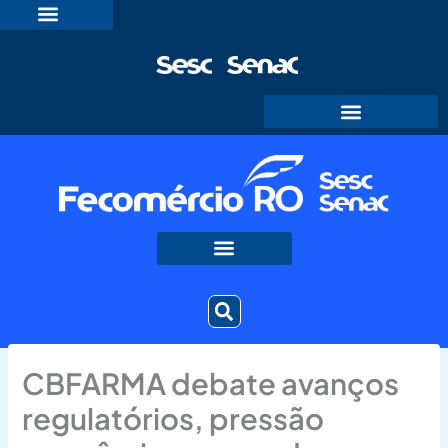
Ir
para
o
conteúdo
CBFARMA debate avanços
regulatórios, pressão