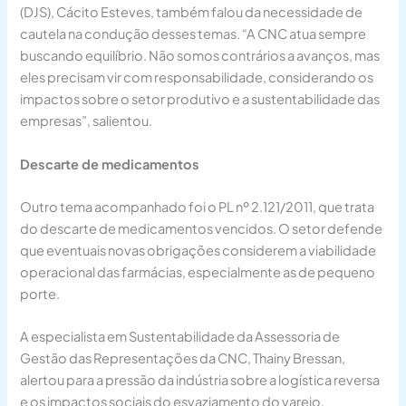
(DJS), Cácito Esteves, também falou da necessidade de
cautela na condução desses temas. “A CNC atua sempre
buscando equilíbrio. Não somos contrários a avanços, mas
eles precisam vir com responsabilidade, considerando os
impactos sobre o setor produtivo e a sustentabilidade das
empresas”, salientou.
Descarte de medicamentos
Outro tema acompanhado foi o PL nº 2.121/2011, que trata
do descarte de medicamentos vencidos. O setor defende
que eventuais novas obrigações considerem a viabilidade
operacional das farmácias, especialmente as de pequeno
porte.
A especialista em Sustentabilidade da Assessoria de
Gestão das Representações da CNC, Thainy Bressan,
alertou para a pressão da indústria sobre a logística reversa
e os impactos sociais do esvaziamento do varejo.