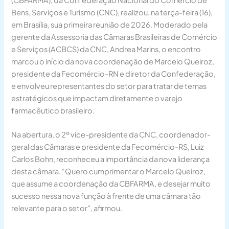
Bens, Serviços e Turismo (CNC), realizou, na terça-feira (16),
em Brasília, sua primeira reunião de 2026. Moderado pela
gerente da Assessoria das Câmaras Brasileiras de Comércio
e Serviços (ACBCS) da CNC, Andrea Marins, o encontro
marcou o início da nova coordenação de Marcelo Queiroz,
presidente da Fecomércio-RN e diretor da Confederação,
e envolveu representantes do setor para tratar de temas
estratégicos que impactam diretamente o varejo
farmacêutico brasileiro.
Na abertura, o 2º vice-presidente da CNC, coordenador-
geral das Câmaras e presidente da Fecomércio-RS, Luiz
Carlos Bohn, reconheceu a importância da nova liderança
desta câmara. “Quero cumprimentar o Marcelo Queiroz,
que assume a coordenação da CBFARMA, e desejar muito
sucesso nessa nova função à frente de uma câmara tão
relevante para o setor”, afirmou.