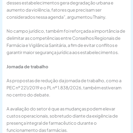
desses estabelecimentos gera degradação urbana e
aumento da violência, fatores que precisam ser
considerados nessa agenda”, argumentou Thainy.
No campo jurídico, também foi reforçada a importância de
delimitar as competências entre Conselhos Regionais de
Farmácia e Vigilância Sanitária, a fim de evitar conflitos e
garantir maior segurança jurídica aos estabelecimentos.
Jornada de trabalho
As propostas de redução da jornada de trabalho, como a
PEC nº 221/2019 e o PL nº 1.838/2026, também estiveram
no centro do debate.
A avaliação do setor é que as mudanças podem elevar
custos operacionais, sobretudo diante da exigência de
presença integral de farmacêutico durante o
funcionamento das farmácias.