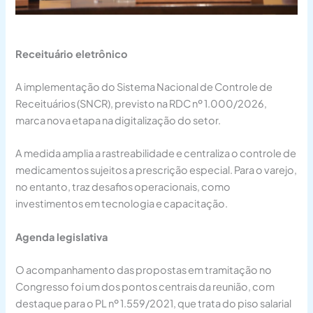
Receituário eletrônico
A implementação do Sistema Nacional de Controle de
Receituários (SNCR), previsto na RDC nº 1.000/2026,
marca nova etapa na digitalização do setor.
A medida amplia a rastreabilidade e centraliza o controle de
medicamentos sujeitos a prescrição especial. Para o varejo,
no entanto, traz desafios operacionais, como
investimentos em tecnologia e capacitação.
Agenda legislativa
O acompanhamento das propostas em tramitação no
Congresso foi um dos pontos centrais da reunião, com
destaque para o PL nº 1.559/2021, que trata do piso salarial