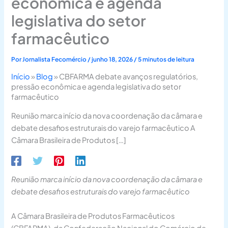
econômica e agenda
legislativa do setor
farmacêutico
Por
Jornalista Fecomércio
/
junho 18, 2026
/
5 minutos de leitura
Início
»
Blog
»
CBFARMA debate avanços regulatórios,
pressão econômica e agenda legislativa do setor
farmacêutico
Reunião marca início da nova coordenação da câmara e
debate desafios estruturais do varejo farmacêutico A
Câmara Brasileira de Produtos […]
Reunião marca início da nova coordenação da câmara e
debate desafios estruturais do varejo farmacêutico
A Câmara Brasileira de Produtos Farmacêuticos
(CBFARMA), da Confederação Nacional do Comércio de