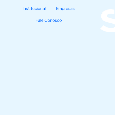
Ir
Institucional
Empresas
para
o
Fale Conosco
conteúdo