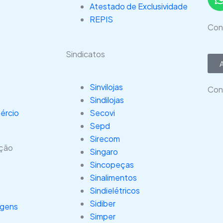
Atestado de Exclusividade
REPIS
Con
Sindicatos
Sinvilojas
Con
Sindilojas
ércio
Secovi
Sepd
Sirecom
ação
Singaro
Sincopeças
Sinalimentos
Sindielétricos
Sidiber
agens
Simper