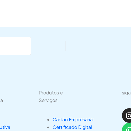
Produtos e
siga
ia
Serviços
I
Cartão Empresarial
utiva
Certificado Digital