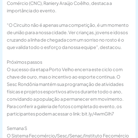
Comércio (CNC), Raniery Araújo Coêlho, destaca a
importância do evento.
“O Circuito não é apenas uma competição, é um momento
de união para a nossa cidade. Ver crianças, jovens e idosos
cruzando a linha de chegada com um sorriso no rosto é o
que valida todo o esforço da nossa equipe”, destacou.
Próximos passos
O sucesso da etapa Porto Velho encerra este ciclo com
chave de ouro, mas o incentivo ao esporte continua. O
Sesc Rondônia mantém sua programação de atividades
físicas e projetos esportivos ativos durante todo o ano,
convidando a população a permanecer em movimento.
Para conferir a galeria de fotos completa do evento, os
participantes podem acessar o link: bit.ly/4wmGlh7
Semana S
O Sistema Fecomércio/Sesc/Senac/Instituto Fecomércio