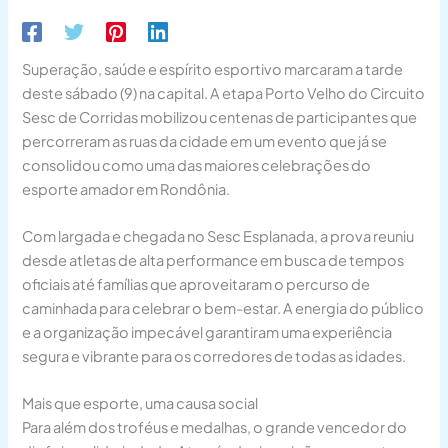
Superação, saúde e espírito esportivo marcaram a tarde
deste sábado (9) na capital. A etapa Porto Velho do Circuito
Sesc de Corridas mobilizou centenas de participantes que
percorreram as ruas da cidade em um evento que já se
consolidou como uma das maiores celebrações do
esporte amador em Rondônia.
Com largada e chegada no Sesc Esplanada, a prova reuniu
desde atletas de alta performance em busca de tempos
oficiais até famílias que aproveitaram o percurso de
caminhada para celebrar o bem-estar. A energia do público
e a organização impecável garantiram uma experiência
segura e vibrante para os corredores de todas as idades.
Mais que esporte, uma causa social
Para além dos troféus e medalhas, o grande vencedor do