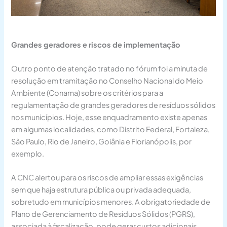
Grandes geradores e riscos de implementação
Outro ponto de atenção tratado no fórum foi a minuta de
resolução em tramitação no Conselho Nacional do Meio
Ambiente (Conama) sobre os critérios para a
regulamentação de grandes geradores de resíduos sólidos
nos municípios. Hoje, esse enquadramento existe apenas
em algumas localidades, como Distrito Federal, Fortaleza,
São Paulo, Rio de Janeiro, Goiânia e Florianópolis, por
exemplo.
A CNC alertou para os riscos de ampliar essas exigências
sem que haja estrutura pública ou privada adequada,
sobretudo em municípios menores. A obrigatoriedade de
Plano de Gerenciamento de Resíduos Sólidos (PGRS),
associada à fiscalização, pode gerar custos adicionais,