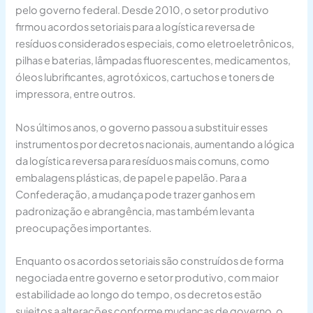
pelo governo federal. Desde 2010, o setor produtivo
firmou acordos setoriais para a logística reversa de
resíduos considerados especiais, como eletroeletrônicos,
pilhas e baterias, lâmpadas fluorescentes, medicamentos,
óleos lubrificantes, agrotóxicos, cartuchos e toners de
impressora, entre outros.
Nos últimos anos, o governo passou a substituir esses
instrumentos por decretos nacionais, aumentando a lógica
da logística reversa para resíduos mais comuns, como
embalagens plásticas, de papel e papelão. Para a
Confederação, a mudança pode trazer ganhos em
padronização e abrangência, mas também levanta
preocupações importantes.
Enquanto os acordos setoriais são construídos de forma
negociada entre governo e setor produtivo, com maior
estabilidade ao longo do tempo, os decretos estão
sujeitos a alterações conforme mudanças de governo, o