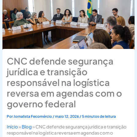
CNC defende segurança
jurídica e transição
responsável na logística
reversa em agendas com o
governo federal
Por
Jornalista Fecomércio
/
maio 12, 2026
/
5 minutos de leitura
Início
»
Blog
»
CNC defende segurança jurídica e transição
responsável na logística reversa em agendas com o