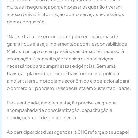
multas e insegurança para empresários que não tiveram
acesso prévio à informação ou aos serviços necessários
para a adequação.
“Não se trata de ser contra a regulamentação, mas de
garantir que ela seja implementada com responsabilidade.
Muitos municípios e empresários ainda não têm acesso à
informação, à capacitação técnica ou aos serviços
necessários para cumprir essas exigências. Sem uma
transição planejada, o risco é transformar uma política
ambiental em um problema econômico e operacional para
o comércio”, ponderou a especialista em Sustentabilidade.
Para a entidade, a implementação precisa ser gradual,
acompanhada de conscientização, capacitação e
condições reais de cumprimento.
Ao participar das duas agendas, a CNC reforça o seu papel