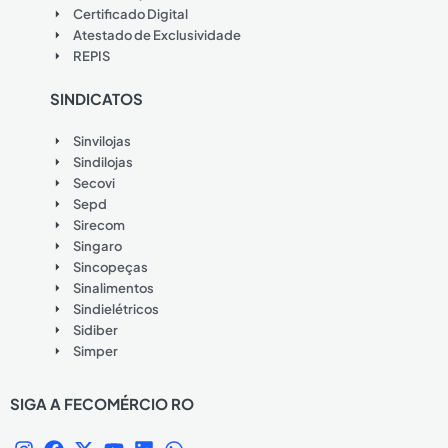
Certificado Digital
Atestado de Exclusividade
REPIS
SINDICATOS
Sinvilojas
Sindilojas
Secovi
Sepd
Sirecom
Singaro
Sincopeças
Sinalimentos
Sindielétricos
Sidiber
Simper
SIGA A FECOMÉRCIO RO
I
F
X
Y
L
W