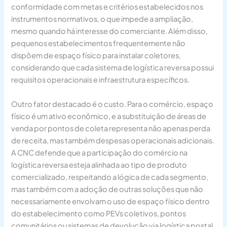
conformidade com metas e critérios estabelecidos nos
instrumentos normativos, o que impede a ampliação,
mesmo quando há interesse do comerciante. Além disso,
pequenos estabelecimentos frequentemente não
dispõem de espaço físico para instalar coletores,
considerando que cada sistema de logística reversa possui
requisitos operacionais e infraestrutura específicos.
Outro fator destacado é o custo. Para o comércio, espaço
físico é um ativo econômico, e a substituição de áreas de
venda por pontos de coleta representa não apenas perda
de receita, mas também despesas operacionais adicionais.
A CNC defende que a participação do comércio na
logística reversa esteja alinhada ao tipo de produto
comercializado, respeitando a lógica de cada segmento,
mas também com a adoção de outras soluções que não
necessariamente envolvam o uso de espaço físico dentro
do estabelecimento como PEVs coletivos, pontos
comunitários ou sistemas de devolução via logística postal.